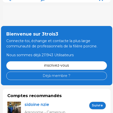
Bienvenue sur 3trois3
Connecte-toi, échange et contacte la plus large
communauté de professionnels de la filière porcine.
Nous sommes déjà 211943 Utilisateurs
inscrivez-vous
Déjà membre ?
Comptes recommandés
sidoine nzie
Suivre
Agronome - Cameroun