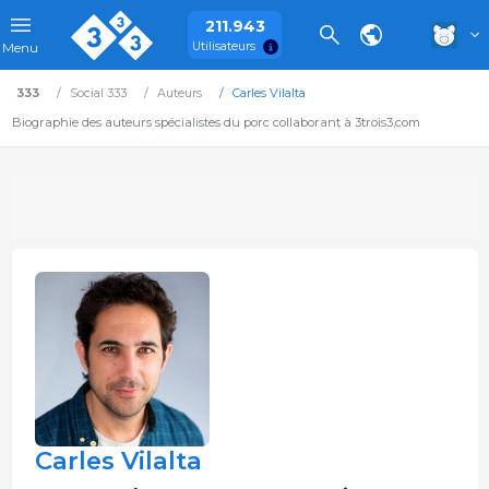
211.943
Utilisateurs
Menu
333
Social 333
Auteurs
Carles Vilalta
Biographie des auteurs spécialistes du porc collaborant à 3trois3,com
Carles Vilalta