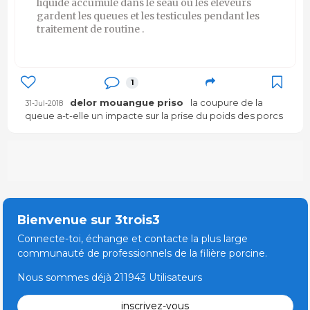
liquide accumulé dans le seau où les éleveurs
gardent les queues et les testicules pendant les
traitement de routine .
1
delor mouangue priso
la coupure de la
31-Jul-2018
queue a-t-elle un impacte sur la prise du poids des porcs
Bienvenue sur 3trois3
Connecte-toi, échange et contacte la plus large
communauté de professionnels de la filière porcine.
Nous sommes déjà 211943 Utilisateurs
inscrivez-vous