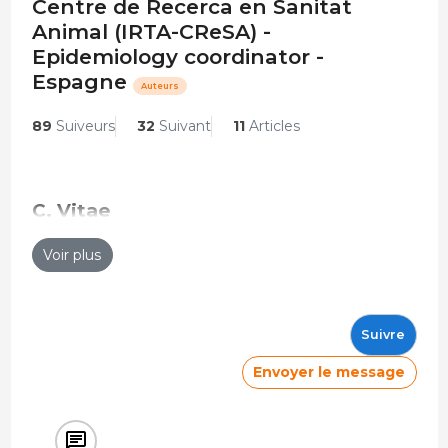
Centre de Recerca en Sanitat
Animal (IRTA-CReSA) -
Epidemiology coordinator -
Espagne
Auteurs
89
Suiveurs
32
Suivant
11
Articles
C. Vitae
Epidemiology coordinator
Voir plus
Centre de Recerca en Sanitat Animal (IRTA-CReSA)
2021 - Actualité
Études
Suivre
Doctorado
Envoyer le message
Universitat Autònoma de Barcelona - UAB
2014