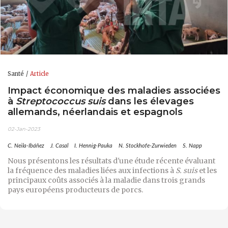
Santé
Article
Impact économique des maladies associées
à
Streptococcus suis
dans les élevages
allemands, néerlandais et espagnols
02-Jan-2023
C. Neila-Ibáñez
J. Casal
I. Hennig-Pauka
N. Stockhofe-Zurwieden
S. Napp
Nous présentons les résultats d'une étude récente évaluant
la fréquence des maladies liées aux infections à
S. suis
et les
principaux coûts associés à la maladie dans trois grands
pays européens producteurs de porcs.