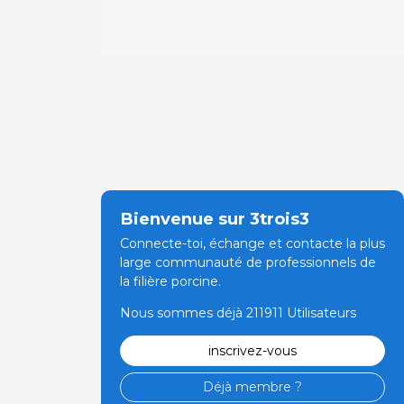
Bienvenue sur 3trois3
Connecte-toi, échange et contacte la plus
large communauté de professionnels de
la filière porcine.
Nous sommes déjà 211911 Utilisateurs
inscrivez-vous
Déjà membre ?