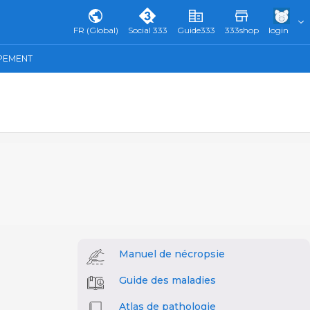
FR (Global)
Social 333
Guide333
333shop
login
IPEMENT
Manuel de nécropsie
Guide des maladies
Atlas de pathologie