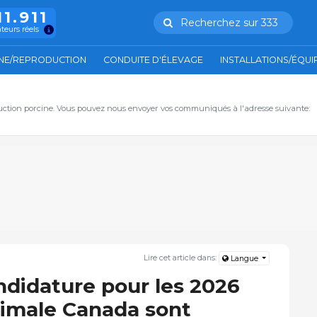
11.911
Recherchez sur 333
ateurs réels
NE/REPRODUCTION
CONDUITE D'ÉLEVAGE
INSTALLATIONS/ÉQU
duction porcine. Vous pouvez nous envoyer vos communiqués à l'adresse suivante:
Lire cet article dans:
Langue
ndidature pour les 2026
nimale Canada sont