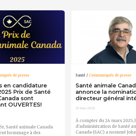
iqués de presse
Santé
Communiqués de presse
s en candidature
Santé animale Cana
2025 Prix de Santé
annonce la nominati
Canada sont
directeur général int
ant OUVERTES!
31-Mar-2025
À compter du 24 mars 2025, l
d'administration de Santé a
e, Santé animale Canada
Canada (SAC) a nommé John
ent hommage à des