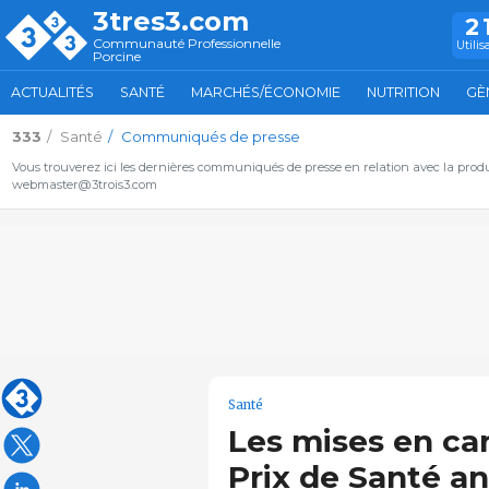
3tres3.com
2
Communauté Professionnelle
Utilis
Porcine
ACTUALITÉS
SANTÉ
MARCHÉS/ÉCONOMIE
NUTRITION
GÈ
333
Santé
Communiqués de presse
Vous trouverez ici les dernières communiqués de presse en relation avec la pro
webmaster@3trois3.com
Santé
Les mises en ca
Prix de Santé a