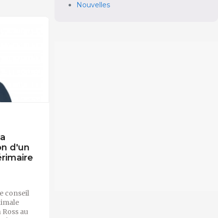
Nouvelles
da
on d'un
érimaire
e conseil
nimale
 Ross au