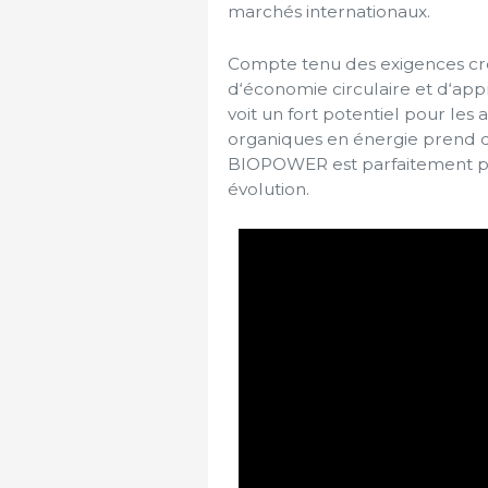
marchés internationaux.
Compte tenu des exigences cro
d‘économie circulaire et d‘app
voit un fort potentiel pour les
organiques en énergie prend d
BIOPOWER est parfaitement po
évolution.