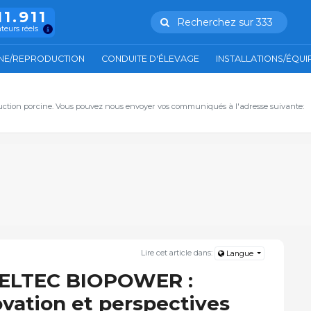
11.911
Recherchez sur 333
ateurs réels
NE/REPRODUCTION
CONDUITE D'ÉLEVAGE
INSTALLATIONS/ÉQU
duction porcine. Vous pouvez nous envoyer vos communiqués à l'adresse suivante:
Lire cet article dans:
Langue
WELTEC BIOPOWER :
ovation et perspectives