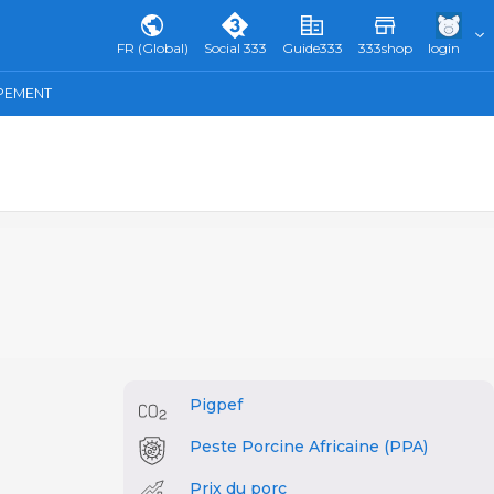
FR (Global)
Social 333
Guide333
333shop
login
IPEMENT
Pigpef
Peste Porcine Africaine (PPA)
Prix du porc