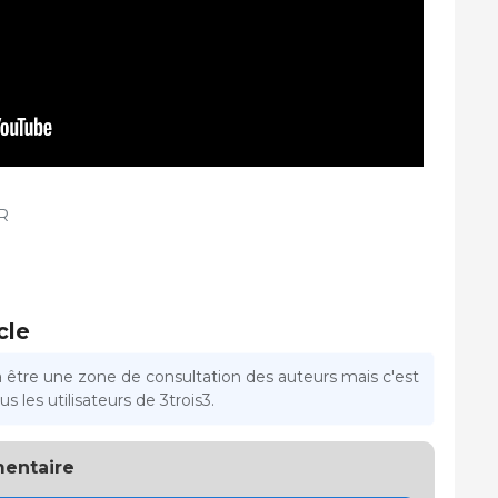
R
cle
a être une zone de consultation des auteurs mais c'est
s les utilisateurs de 3trois3.
entaire