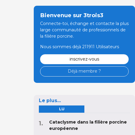
Bienvenue sur 3trois3
Connecte-toi, échange et contacte la plus
large communauté de professionnels de
la filière porcine.
Nous sommes déjà 211911 Utilisateurs
inscrivez-vous
Déjà membre ?
Le plus...
LU
Cataclysme dans la filière porcine
européenne