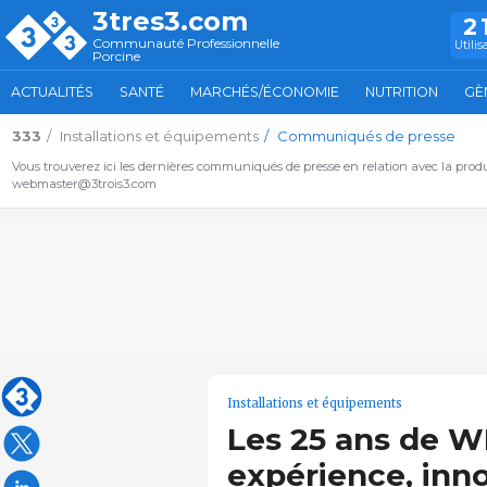
3tres3.com
2
Communauté Professionnelle
Utilis
Porcine
ACTUALITÉS
SANTÉ
MARCHÉS/ÉCONOMIE
NUTRITION
GÈ
333
Installations et équipements
Communiqués de presse
Vous trouverez ici les dernières communiqués de presse en relation avec la pro
webmaster@3trois3.com
Installations et équipements
Les 25 ans de 
expérience, inn