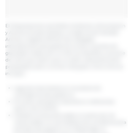
El Departamento de Medio Ambiente, Alimentación
y Asuntos Rurales (Defra) y la Agencia de Sanidad
Animal y Vegetal (APHA) han trabajado
intensamente para gestionar brotes recientes de
gravedad media, pero el informe identifica una serie
de retos que hacen que no estén suficientemente
preparados ante un brote más grave. Entre ellos se
incluyen:
Lagunas importantes en los planes de
contingencia del gobierno.
Procesos operativos obsoletos e ineficientes
dentro de la APHA.
Infraestructuras anticuadas, en particular las
relacionadas con las instalaciones científicas para
animales del gobierno en Weybridge. El