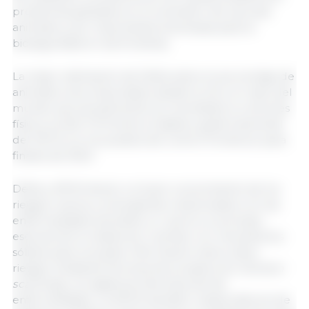
problemas globales en el suministro de vacunas
animales y por importantes amenazas para la
bioseguridad en las fronteras.
La mejor estimación de Defra sobre el porcentaje de
animales vivos importados desde la UE y el resto del
mundo que actualmente son sometidos a controles
físicos, es del 5 % frente al objetivo gubernamental
del 100 %, en los puestos de control fronterizo para
finales de 2024.
Defra y APHA tienen un buen conocimiento de los
riesgos nuevos y emergentes relacionados con las
enfermedades animales, lo cual es un principio
esencial de la resiliencia. Cuentan con mecanismos
sólidos para recopilar información sobre estos
riesgos mediante técnicas de prospección (
horizon
scanning
) y la vigilancia internacional de
enfermedades. La APHA también realiza labores de