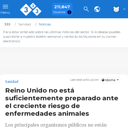
211,847
Usuarios
Menú
333
Sanidad
Noticias
Para estar enterado sobre las últimas noticias del sector. Si lo deseas puedes
suscribirte a nuestro boletín semanal y recibirás los titulares en tu correo
electrónico.
Lee este artículo en:
Idioma
Sanidad
Reino Unido no está
suficientemente preparado ante
el creciente riesgo de
enfermedades animales
Los principales organismos públicos no están