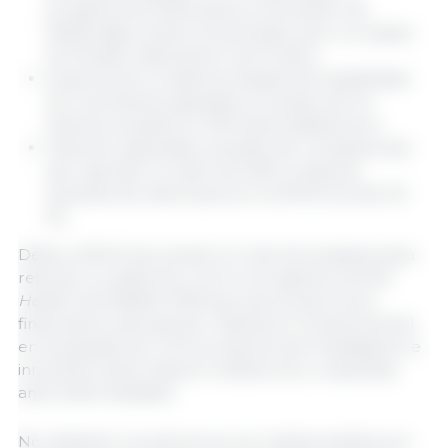
programa de Defra para la renovación de
Weybridge va bien encaminado, pero no estará
terminado hasta dentro de 10 años.
Ausencia de un sistema integral de trazabilidad
de movimientos ganaderos, a pesar de los
intentos iniciados en 2013 para establecerlo.
Falta de capacidad y escasez de competencias
(por ejemplo, en abril de 2025, la tasa de
vacantes de veterinarios en la APHA era del 20
%).
Defra y APHA han puesto en marcha iniciativas para
reforzar la resiliencia, como el programa
Animal
Health and Welfare Pathway
, que proporciona
financiación para apoyar mejoras en la salud animal
en las granjas, así como proyectos de investigación e
innovación para mejorar la detección y respuesta
ante enfermedades.
No obstante, los avances se ven obstaculizados por