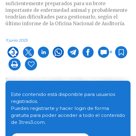
suficientemente preparados para un brote
importante de enfermedad animal y probablemente
tendrían dificultades para gestionarlo, según el
último informe de la Oficina Nacional de Auditoría.
11 junio 2025
0
Factores como el cambio climático y la resistencia a
los antimicrobianos están provocando un aumento
de la frecuencia de los brotes y una mayor
Este contenido está disponible para usuarios
vulnerabilidad del ganado, pero el gobierno carece
registrados.
de una estrategia y un plan de acción para mejorar la
Puedes registrarte y hacer login de forma
resiliencia frente a las enfermedades animales.
gratuita para poder acceder a todo el contenido
de 3tres3.com.
Los brotes anteriores de enfermedades animales