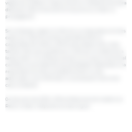
vigilancia, análisis e inspecciones en instalaciones para
detectar infecciones de forma precoz y evitar su
propagación.
Sin embargo, según el informe, la respuesta a brotes
cada vez más frecuentes está afectando la
capacidad de Defra y APHA para desarrollar otras
tareas clave que ayudarían a reforzar la resiliencia a
largo plazo. Su enfoque actual, en el que el personal
cambia su prioridad de las actividades habituales a la
respuesta a brotes, probablemente no sea
adecuado, si se enfrentan a una situación de brote
casi constante.
04 de junio de 2025 | Oficina Nacional de Auditoría |
Reino Unido | https://www.nao.org.uk