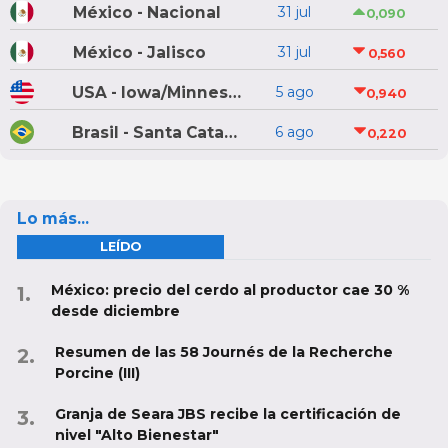
México - Nacional
31 jul
0,090
México - Jalisco
31 jul
0,560
USA - Iowa/Minnesota
5 ago
0,940
Brasil - Santa Catarina
6 ago
0,220
Lo más...
LEÍDO
México: precio del cerdo al productor cae 30 %
desde diciembre
Resumen de las 58 Journés de la Recherche
Porcine (III)
Granja de Seara JBS recibe la certificación de
nivel "Alto Bienestar"