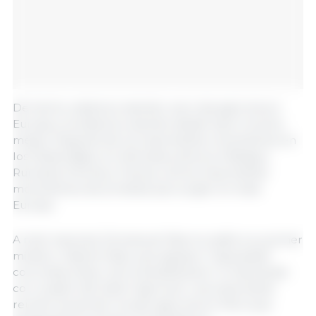
De hecho, estamos viviendo una crisis agrícola en
Europa y la estamos viviendo desde hace muchos
meses. Después de los importantes movimientos en
los Países Bajos, en Alemania, ahora en Bélgica,
Rumania, Polonia y Francia, vemos importantes
movimientos de protesta que surgen en toda
Europa.
A nivel nacional, Emmanuel Macron pidió a su primer
ministro, Gabriel Attal, que aplique "respuestas"
concretas a favor de la simplificación "a más tardar
con ocasión del Salón Agrícola", una importante
reunión anual del mundo agrícola en París que