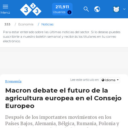
211,911
Usuarios
Menú
333
Economía
Noticias
Para estar enterado sobre las últimas noticias del sector. Si lo deseas puedes
suscribirte a nuestro boletín semanal y recibirás los titulares en tu correo
electrónico.
Lee este artículo en:
Idioma
Economía
Macron debate el futuro de la
agricultura europea en el Consejo
Europeo
Después de los importantes movimientos en los
Países Bajos, Alemania, Bélgica, Rumania, Polonia y