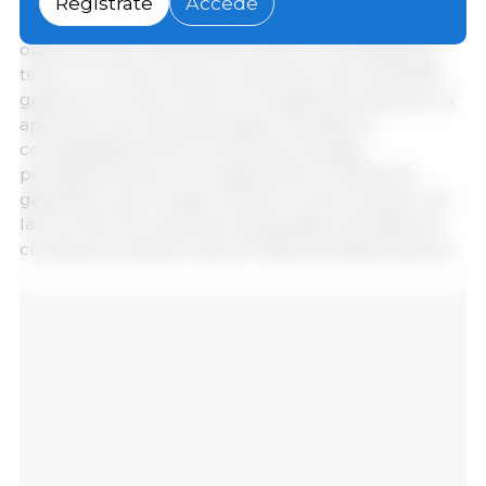
Regístrate
Accede
gracias a la creación de un EGalim europeo, a la
obtención de una exención sobre la necesidad de
tener un 4 % de zonas en barbecho, pero también
gracias a la lucha contra la competencia desleal y la
aplicación de cláusulas espejo. También la
complejidad de las normas, denunciadas
periódicamente por los agricultores. Debemos
garantizar que no haya "elusión a nivel europeo" de
las normas "por parte de las grandes centrales de
compras europeas", lanzó el Jefe de Estado francés.