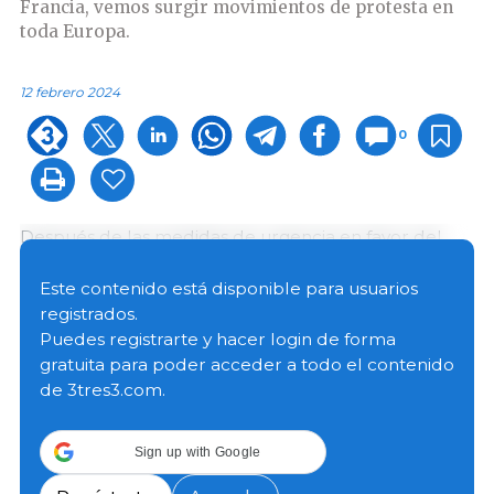
Francia, vemos surgir movimientos de protesta en
toda Europa.
12 febrero 2024
0
Después de las medidas de urgencia en favor del
sector agrícola anunciadas por el Primer Ministro
francés, Gabriel Attal, el pasado 26 de enero, el
Este contenido está disponible para usuarios
Presidente de la República, Emmanuel Macron,
registrados.
pronunció un discurso de prensa, durante el Consejo
Puedes registrarte y hacer login de forma
Europeo extraordinario, durante la cual volvió a
gratuita para poder acceder a todo el contenido
dialogar con todos los socios europeos para mejorar
de 3tres3.com.
rápidamente la situación de los agricultores.
Sign up with Google
Según Emmanuel Macron, esto implicará en
particular una Europa más fuerte y más soberana