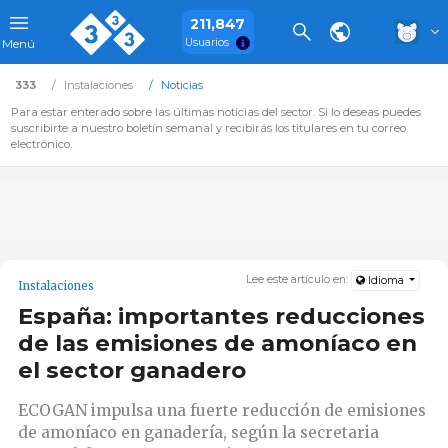
211,847
Usuarios
Menú
333
Instalaciones
Noticias
Para estar enterado sobre las últimas noticias del sector. Si lo deseas puedes
suscribirte a nuestro boletín semanal y recibirás los titulares en tu correo
electrónico.
Lee este artículo en:
Idioma
Instalaciones
España: importantes reducciones
de las emisiones de amoníaco en
el sector ganadero
ECOGAN impulsa una fuerte reducción de emisiones
de amoníaco en ganadería, según la secretaria