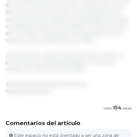
de carne, productos cárnicos y conservas de carne
de cerdo, vacuno y ternera. Las importaciones de
carne de cerdo, en particular, disminuyen de forma
constante (la última vez alrededor de 0.96 millones
de t en 2023), mientras que las exportaciones son
mayores (+2,22 millones de t en 2023).
La producción neta de carne de cerdo, es decir, la
carne de los cerdos beneficiados en el país, se
redujo a 4.2 millones de t en 2023.
4 de abril de 2024/ BLE/ Alemania.
https://www.ble.de
154
Visto
veces
Comentarios del artículo
Este espacio no está orientado a ser una zona de