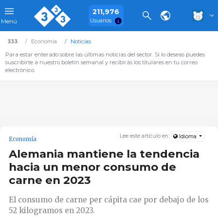
211,976
Usuarios
Menú
333
Economía
Noticias
Para estar enterado sobre las últimas noticias del sector. Si lo deseas puedes
suscribirte a nuestro boletín semanal y recibirás los titulares en tu correo
electrónico.
Lee este artículo en:
Idioma
Economía
Alemania mantiene la tendencia
hacia un menor consumo de
carne en 2023
El consumo de carne per cápita cae por debajo de los
52 kilogramos en 2023.