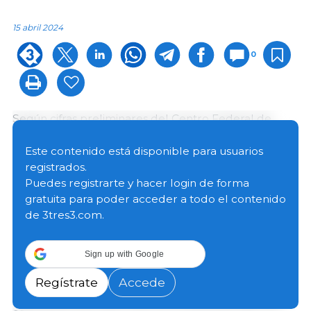
15 abril 2024
0
Según cifras preliminares del Centro Federal de
Información Agraria (BZL), en 2023 el consumo per
cápita de carne en Alemania se redujo en 430
Este contenido está disponible para usuarios
gramos, hasta 51.6 kilogramos.
registrados.
Puedes registrarte y hacer login de forma
gratuita para poder acceder a todo el contenido
La carne de vacuno registró el mayor descenso
de 3tres3.com.
porcentual, ya que el consumo per cápita cayó casi
un 5 %, hasta 8.9 kilogramos por persona.
La
proporción de carne de cerdo también disminuyó en
Sign up with Google
2023, cuya cantidad consumida se redujo en casi 600
gramos, hasta 27.5 kilogramos por persona.
Una
Regístrate
Accede
cuarta parte de la carne consumida es de ave,