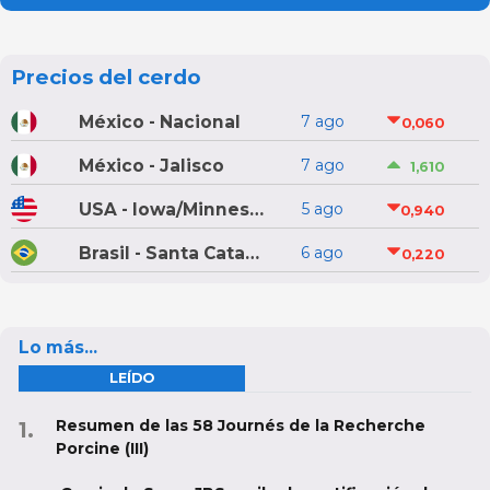
Precios del cerdo
México - Nacional
7 ago
0,060
México - Jalisco
7 ago
1,610
USA - Iowa/Minnesota
5 ago
0,940
Brasil - Santa Catarina
6 ago
0,220
Lo más...
LEÍDO
Resumen de las 58 Journés de la Recherche
Porcine (III)