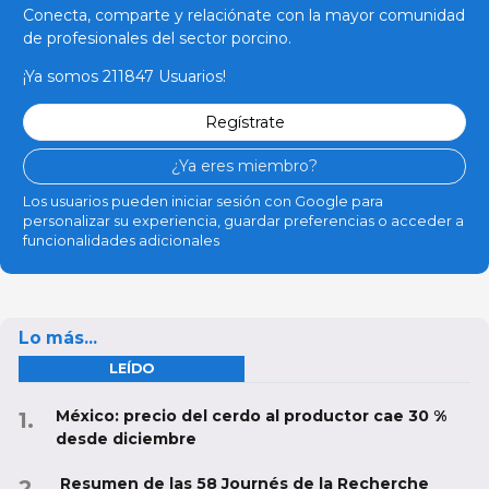
Conecta, comparte y relaciónate con la mayor comunidad
de profesionales del sector porcino.
¡Ya somos 211847 Usuarios!
Regístrate
¿Ya eres miembro?
Los usuarios pueden iniciar sesión con Google para
personalizar su experiencia, guardar preferencias o acceder a
funcionalidades adicionales
Lo más...
LEÍDO
México: precio del cerdo al productor cae 30 %
desde diciembre
Resumen de las 58 Journés de la Recherche