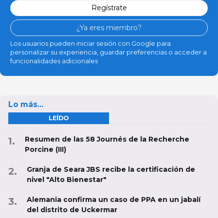
Regístrate
¿Ya eres miembro?
Los usuarios pueden iniciar sesión con Google para
personalizar su experiencia, guardar preferencias o acceder a
funcionalidades adicionales
Lo más...
LEÍDO
Resumen de las 58 Journés de la Recherche
Porcine (III)
Granja de Seara JBS recibe la certificación de
nivel "Alto Bienestar"
Alemania confirma un caso de PPA en un jabalí
del distrito de Uckermar