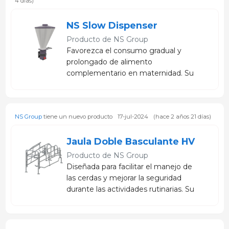
4 días)
NS Slow Dispenser
Producto de
NS Group
Favorezca el consumo gradual y
prolongado de alimento
complementario en maternidad. Su
diseño ayuda a estimular el
comportamiento natural de
exploración de los lechones,
NS Group
tiene un nuevo producto
17-jul-2024
(hace 2 años 21 días)
reduciendo el desperdicio y
apoyando una mejor preparación
para el destete.
Jaula Doble Basculante HV
Producto de
NS Group
Diseñada para facilitar el manejo de
las cerdas y mejorar la seguridad
durante las actividades rutinarias. Su
sistema basculante contribuye a
reducir riesgos operativos y optimizar
el trabajo en maternidad.