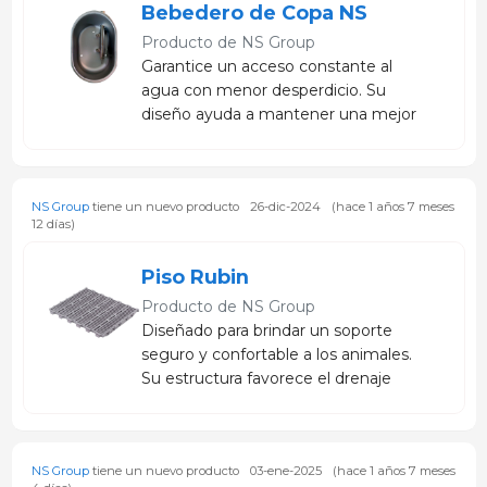
Bebedero de Copa NS
Producto de
NS Group
Garantice un acceso constante al
agua con menor desperdicio. Su
diseño ayuda a mantener una mejor
calidad del agua disponible para los
animales, favoreciendo el consumo y
el desempeño productivo.
NS Group
tiene un nuevo producto
26-dic-2024
(hace 1 años 7 meses
12 días)
Piso Rubin
Producto de
NS Group
Diseñado para brindar un soporte
seguro y confortable a los animales.
Su estructura favorece el drenaje
eficiente, ayuda a mantener áreas
más limpias y contribuye a mejorar
las condiciones sanitarias dentro de la
NS Group
tiene un nuevo producto
03-ene-2025
(hace 1 años 7 meses
granja.