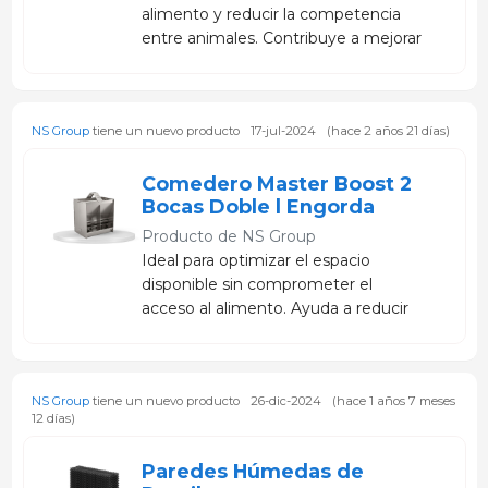
alimento y reducir la competencia
entre animales. Contribuye a mejorar
el consumo, optimizar la conversión
alimenticia y aprovechar mejor cada
kilogramo de alimento.
NS Group
tiene un nuevo producto
17-jul-2024
(hace 2 años 21 días)
Comedero Master Boost 2
Bocas Doble l Engorda
Producto de
NS Group
Ideal para optimizar el espacio
disponible sin comprometer el
acceso al alimento. Ayuda a reducir
pérdidas, mejorar la eficiencia
alimenticia y mantener el
rendimiento productivo de los
NS Group
tiene un nuevo producto
26-dic-2024
(hace 1 años 7 meses
cerdos.
12 días)
Paredes Húmedas de