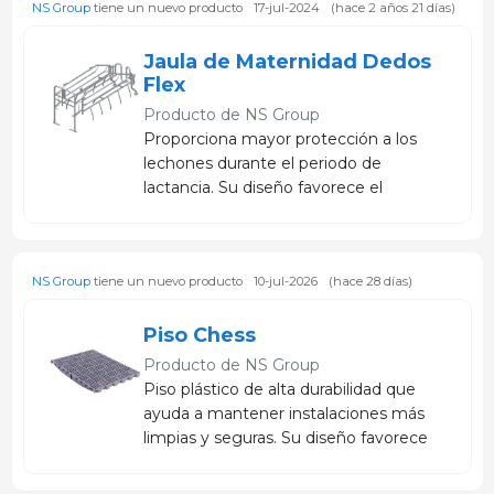
NS Group
tiene un nuevo producto
17-jul-2024
(hace 2 años 21 días)
Jaula de Maternidad Dedos
Flex
Producto de
NS Group
Proporciona mayor protección a los
lechones durante el periodo de
lactancia. Su diseño favorece el
bienestar de la cerda, reduce
aplastamientos y contribuye a
mejorar la supervivencia de la
NS Group
tiene un nuevo producto
10-jul-2026
(hace 28 días)
camada.
Piso Chess
Producto de
NS Group
Piso plástico de alta durabilidad que
ayuda a mantener instalaciones más
limpias y seguras. Su diseño favorece
el confort de los animales y
contribuye a reducir problemas