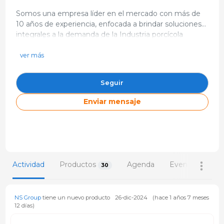
Somos una empresa líder en el mercado con más de
10 años de experiencia, enfocada a brindar soluciones
integrales a la demanda de la Industria porcícola
https://nsgroup.com.mx/
mexicana. Contamos con 5 divisiones estratégicas que
jordi.pelegri@nsgroup.com.mx
abastecen las necesidades del mercado pecuario, cada
ver más
una de estas es dirigida por un especialista en el área,
Antiguo Camino a la Resurrección 10428 Bod. 77 Parque
Industrial La ReMéxico
con el fin de ofrecer a nuestros clientes soluciones
Seguir
integrales que maximicen los resultados de sus granjas.
Enviar mensaje
Actividad
Productos
Agenda
Eventos
30
6
NS Group
tiene un nuevo producto
26-dic-2024
(hace 1 años 7 meses
12 días)