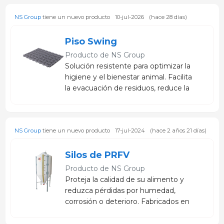
asociados a pisos húmedos o de
NS Group
tiene un nuevo producto
10-jul-2026
(hace 28 días)
difícil limpieza.
Piso Swing
Producto de
NS Group
Solución resistente para optimizar la
higiene y el bienestar animal. Facilita
la evacuación de residuos, reduce la
acumulación de humedad y
contribuye a un ambiente más
saludable en cada etapa productiva.
NS Group
tiene un nuevo producto
17-jul-2024
(hace 2 años 21 días)
Silos de PRFV
Producto de
NS Group
Proteja la calidad de su alimento y
reduzca pérdidas por humedad,
corrosión o deterioro. Fabricados en
PRFV (Plástico Reforzado con Fibra
de Vidrio), ofrecen una solución