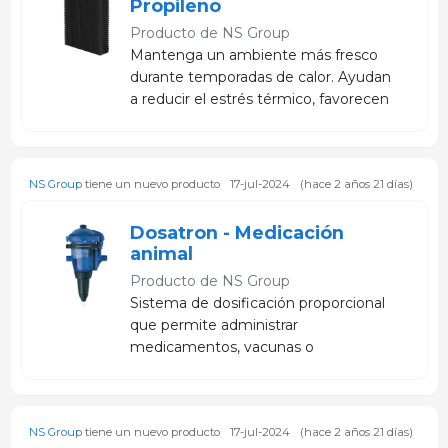
Propileno
Producto de
NS Group
Mantenga un ambiente más fresco
durante temporadas de calor. Ayudan
a reducir el estrés térmico, favorecen
el bienestar de los animales y
contribuyen a sostener el consumo y
la productividad en climas exigentes.
NS Group
tiene un nuevo producto
17-jul-2024
(hace 2 años 21 días)
Dosatron - Medicación
animal
Producto de
NS Group
Sistema de dosificación proporcional
que permite administrar
medicamentos, vacunas o
suplementos de forma precisa y
uniforme a través del agua,
optimizando la eficiencia operativa
NS Group
tiene un nuevo producto
17-jul-2024
(hace 2 años 21 días)
de la granja.