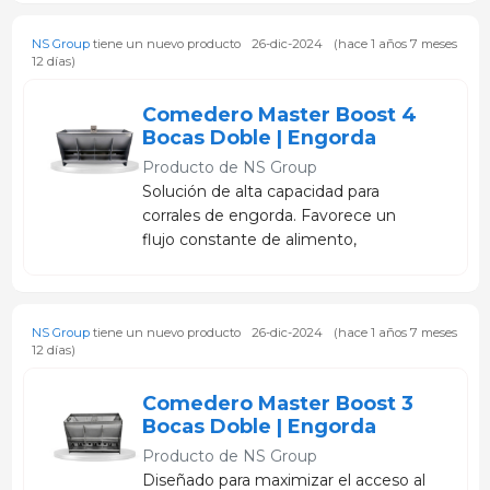
duradera para el almacenamiento
NS Group
tiene un nuevo producto
26-dic-2024
(hace 1 años 7 meses
seguro y eficiente del alimento en
12 días)
granja.
Comedero Master Boost 4
Bocas Doble | Engorda
Producto de
NS Group
Solución de alta capacidad para
corrales de engorda. Favorece un
flujo constante de alimento,
disminuye el desperdicio y ayuda a
mantener un crecimiento uniforme
dentro del lote.
NS Group
tiene un nuevo producto
26-dic-2024
(hace 1 años 7 meses
12 días)
Comedero Master Boost 3
Bocas Doble | Engorda
Producto de
NS Group
Diseñado para maximizar el acceso al