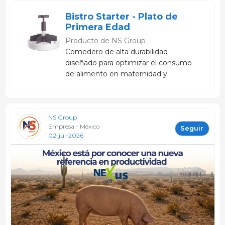
Bistro Starter - Plato de
Primera Edad
Producto de
NS Group
Comedero de alta durabilidad
diseñado para optimizar el consumo
de alimento en maternidad y
destete. Su diseño favorece el
acceso de los lechones,
contribuyendo a una mejor
NS Group
adaptación y desempeño productivo.
Empresa - México
Seguir
02-jul-2026