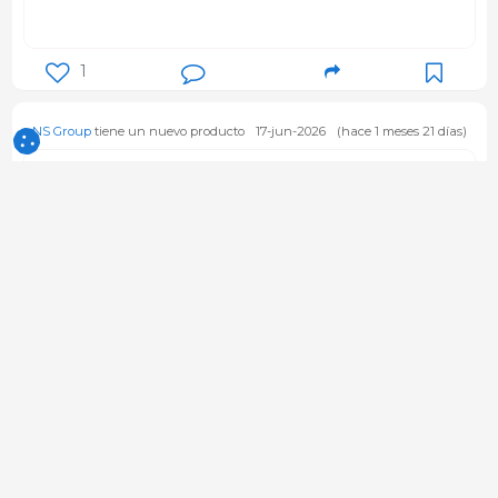
1
NS Group
tiene un nuevo producto
17-jun-2026
(hace 1 meses 21 días)
Transition Feeder (Papillero)
Producto de
NS Group
Facilita la transición del lechón al
alimento sólido durante el destete.
Su diseño favorece un mayor
consumo temprano, ayudando a
minimizar el estrés postdestete y
mejorar el desempeño de los
NS Group
animales.
Empresa - México
Seguir
26-may-2026