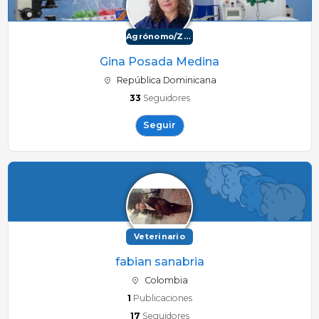
Agrónomo/Zootécnico
Gina Posada Medina
República Dominicana
33
Seguidores
Seguir
Veterinario
fabian sanabria
Colombia
1
Publicaciones
17
Seguidores