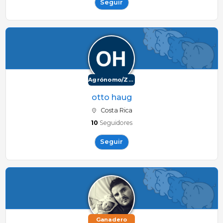
Seguir
Agrónomo/Zootécnico
otto haug
Costa Rica
10
Seguidores
Seguir
Ganadero