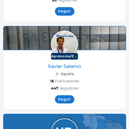
82
Seguidores
Seguir
Agrónomo/Zootécnico
Xavier Salamó
España
16
Publicaciones
447
Seguidores
Seguir