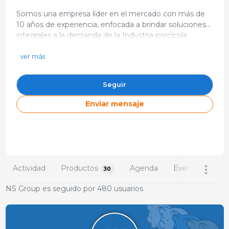
Somos una empresa líder en el mercado con más de
10 años de experiencia, enfocada a brindar soluciones
integrales a la demanda de la Industria porcícola
https://nsgroup.com.mx/
mexicana. Contamos con 5 divisiones estratégicas que
jordi.pelegri@nsgroup.com.mx
abastecen las necesidades del mercado pecuario, cada
ver más
una de estas es dirigida por un especialista en el área,
Antiguo Camino a la Resurrección 10428 Bod. 77 Parque
Industrial La ReMéxico
con el fin de ofrecer a nuestros clientes soluciones
Seguir
integrales que maximicen los resultados de sus granjas.
Enviar mensaje
Actividad
Productos
Agenda
Eventos
30
6
NS Group es seguido por 480 usuarios