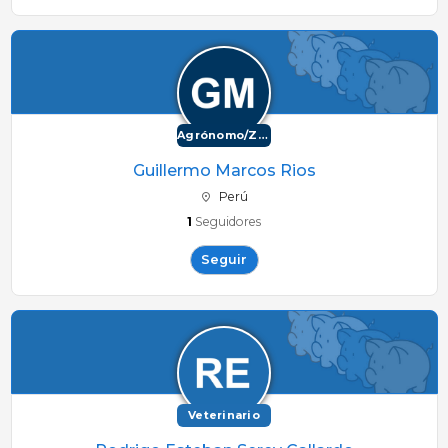
Agrónomo/Zootécnico
Guillermo Marcos Rios
Perú
1
Seguidores
Seguir
Veterinario