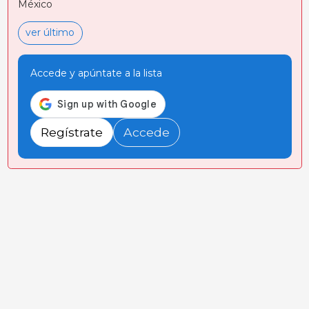
México
ver último
Accede y apúntate a la lista
Regístrate
Accede