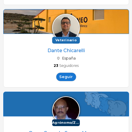
Veterinario
Dante Chicarelli
España
23
Seguidores
Seguir
Agrónomo/Zootécnico