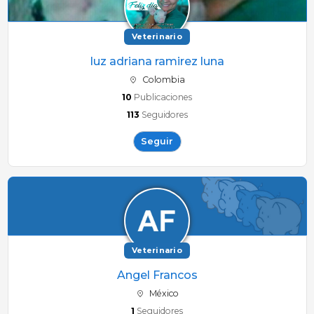
Veterinario
luz adriana ramirez luna
Colombia
10
Publicaciones
113
Seguidores
Seguir
Veterinario
Angel Francos
México
1
Seguidores