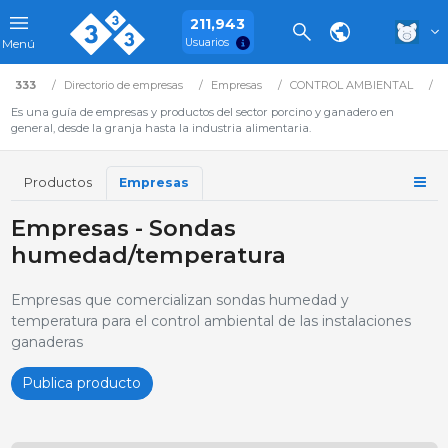
211,943
Usuarios
Menú
333
Directorio de empresas
Empresas
CONTROL AMBIENTAL
M
Es una guía de empresas y productos del sector porcino y ganadero en
general, desde la granja hasta la industria alimentaria.
Productos
Empresas
Empresas - Sondas
humedad/temperatura
Empresas que comercializan sondas humedad y
temperatura para el control ambiental de las instalaciones
ganaderas
Publica producto