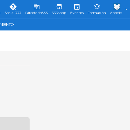
)
Social 333
Directorio333
333shop
Eventos
Formación
Accede
AMIENTO