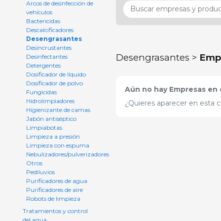
Arcos de desinfección de
vehículos
Bactericidas
Descalcificadores
Desengrasantes
Desincrustantes
Desengrasantes >
Emp
Desinfectantes
Detergentes
Dosificador de líquido
Dosificador de polvo
Aún no hay Empresas en e
Fungicidas
Hidrolimpiadores
¿Quieres aparecer en esta c
Higienizante de camas
Jabón antiséptico
Limpiabotas
Limpieza a presión
Limpieza con espuma
Nebulizadores/pulverizadores
Otros
Pediluvios
Purificadores de agua
Purificadores de aire
Robots de limpieza
Tratamientos y control
del agua