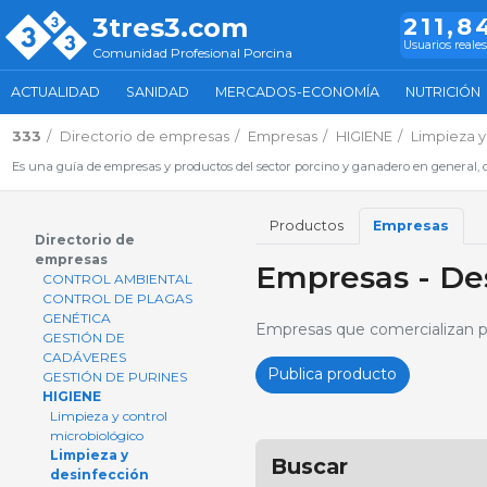
3tres3.com
211,8
Usuarios reales
Comunidad Profesional Porcina
ACTUALIDAD
SANIDAD
MERCADOS-ECONOMÍA
NUTRICIÓN
333
Directorio de empresas
Empresas
HIGIENE
Limpieza y
Es una guía de empresas y productos del sector porcino y ganadero en general, d
Productos
Empresas
Directorio de
empresas
Empresas - De
CONTROL AMBIENTAL
CONTROL DE PLAGAS
GENÉTICA
Empresas que comercializan p
GESTIÓN DE
CADÁVERES
Publica producto
GESTIÓN DE PURINES
HIGIENE
Limpieza y control
microbiológico
Limpieza y
Buscar
desinfección