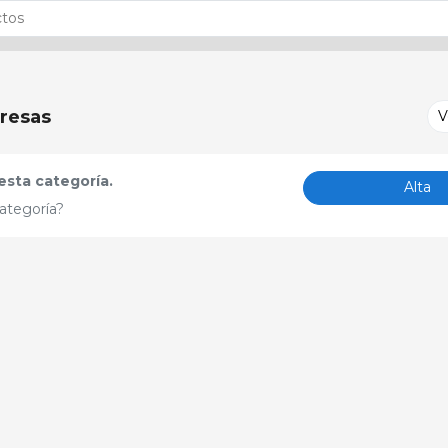
resas
V
sta categoría.
Alta
ategoría?