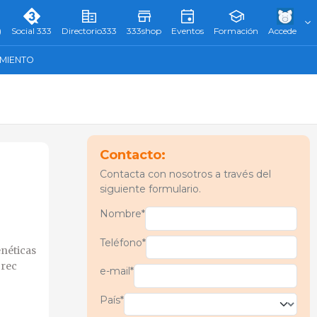
)
Social 333
Directorio333
333shop
Eventos
Formación
Accede
AMIENTO
Contacto:
Contacta con nosotros a través del
siguiente formulario.
Nombre*
Teléfono*
enéticas
crec
e-mail*
País*