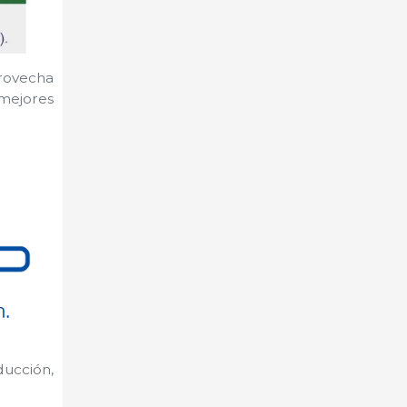
provecha
ejores
ucción,