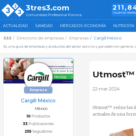
3tres3.com
211,8
Usuarios reales
Comunidad Profesional Porcina
ACTUALIDAD
SANIDAD
MERCADOS-ECONOMÍA
NUTRICIÓN
333
Directorio de empresas
Empresas
Cargill México
Es una guía de empresas y productos del sector porcino y ganadero en general, d
Utmost™ f
22-mar-2024
Empresa
Cargill México
Utmost™ reúne las úl
México
actuales de una form
10
Productos
33
Publicaciones
255
Seguidores