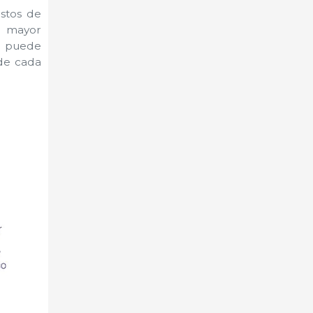
ostos de
e mayor
™ puede
de cada