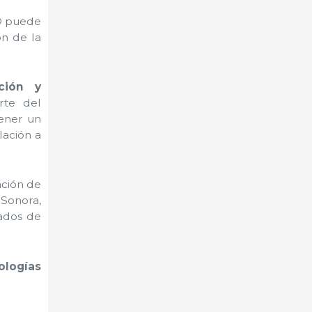
® puede
ón de la
ción y
rte del
tener un
lación a
ación de
Sonora,
tados de
ologías