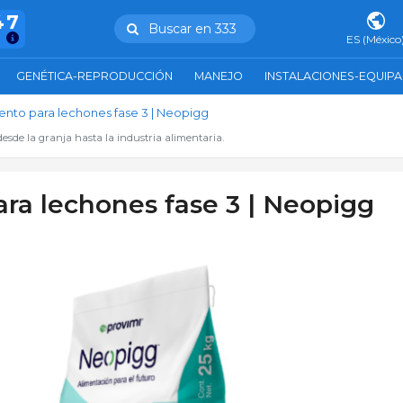
47
Buscar en 333
ES (México
GENÉTICA-REPRODUCCIÓN
MANEJO
INSTALACIONES-EQUIP
ento para lechones fase 3 | Neopigg
esde la granja hasta la industria alimentaria.
ra lechones fase 3 | Neopigg