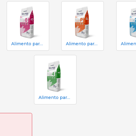
Alimento para lechones - Fase 0 | Neopigg
Alimento para lechones - Papiglet Fase P | Neopigg
Alimento para lechones fase 4 | Neopigg