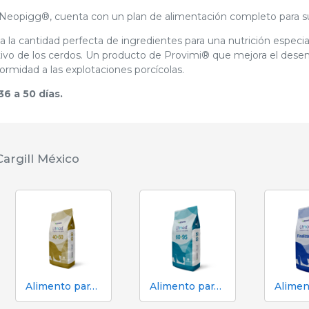
 Neopigg®, cuenta con un plan de alimentación completo para s
 la cantidad perfecta de ingredientes para una nutrición especia
tivo de los cerdos. Un producto de Provimi® que mejora el dese
formidad a las explotaciones porcícolas.
36 a 50 días.
argill México
Alimento para cerdos en engorde | 40-60 Utmost
Alimento para cerdos en engorde | 60-95 Utmost