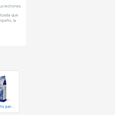
us lechones.
lizada que
mpeño, la
Alimento para cerdos en engorde | Finalizador Utmost