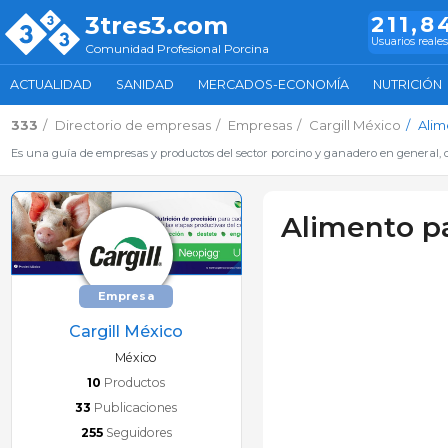
3tres3.com
211,8
Usuarios reales
Comunidad Profesional Porcina
ACTUALIDAD
SANIDAD
MERCADOS-ECONOMÍA
NUTRICIÓN
333
Directorio de empresas
Empresas
Cargill México
Alim
Es una guía de empresas y productos del sector porcino y ganadero en general, d
Alimento pa
Empresa
Cargill México
México
10
Productos
33
Publicaciones
255
Seguidores