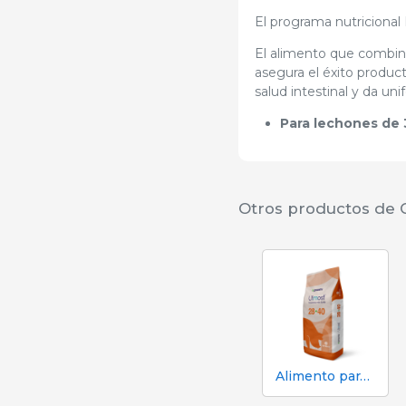
El programa nutricional
El alimento que combina
asegura el éxito produc
salud intestinal y da uni
Para lechones de 
Otros productos de C
Alimento para cerdos en engorde | 28-40 Utmost