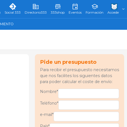
)
Social 333
Directorio333
333shop
Eventos
Formación
Accede
AMIENTO
Pide un presupuesto
Para recibir el presupuesto necesitamos
que nos facilites los siguientes datos
para poder calcular el coste de envío:
Nombre*
Teléfono*
e-mail*
País*