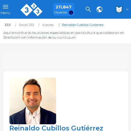
211,847
Usuarios
Menú
333
Social 333
Autores
Reinaldo Cubillos Gutiérrez
Aquí encontrarás los autores especialistas en porcicultura que colaboran en
3tres3.com con información de su currículum
Reinaldo Cubillos Gutiérrez