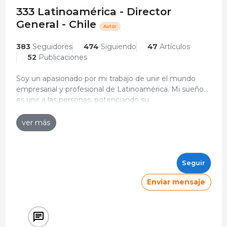
333 Latinoamérica - Director
General - Chile
Autor
383
Seguidores
474
Siguiendo
47
Artículos
52
Publicaciones
Soy un apasionado por mi trabajo de unir el mundo
empresarial y profesional de Latinoamérica. Mi sueño
es unir a las personas, potenciando su
autoconocimiento a través de la educación y sepan
C. Vitae
que la clave del desarrollo es la unión entre personas
ver más
que no son iguales en creencias y conocimientos.
Director General
333 Latinoamérica
2017 - Actualidad
Seguir
Fundador y CEO
Enviar mensaje
Academia Porcina
2015 - 2017
Estudios