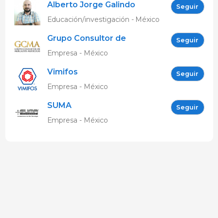
Alberto Jorge Galindo
Seguir
Barboza
Educación/investigación - México
Grupo Consultor de
Seguir
Mercados Agrícolas
Empresa - México
Vimifos
Seguir
Empresa - México
SUMA
Seguir
Empresa - México