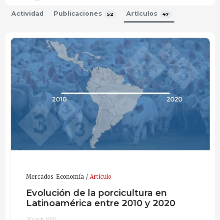
Máster en Sanidad y Producción Porcina
Actividad
Publicaciones
Artículos
52
47
Universitat de Lleida - UDL
2013
Medico Veterinario
Universidad de Concepción - UDEC
2011
Mercados-Economía
Artículo
Evolución de la porcicultura en
Latinoamérica entre 2010 y 2020
20-oct-2021