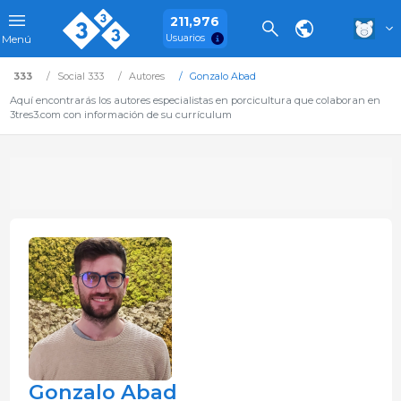
211,976
Usuarios
Menú
333
Social 333
Autores
Gonzalo Abad
Aquí encontrarás los autores especialistas en porcicultura que colaboran en
3tres3.com con información de su currículum
Gonzalo Abad