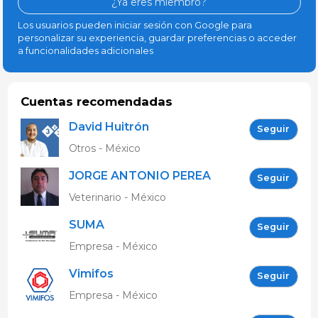
¿Ya eres miembro?
Los usuarios pueden iniciar sesión con Google para
personalizar su experiencia, guardar preferencias o acceder
a funcionalidades adicionales
Cuentas recomendadas
David Huitrón
Seguir
Otros - México
JORGE ANTONIO PEREA
Seguir
GAYOSSO
Veterinario - México
SUMA
Seguir
Empresa - México
Vimifos
Seguir
Empresa - México