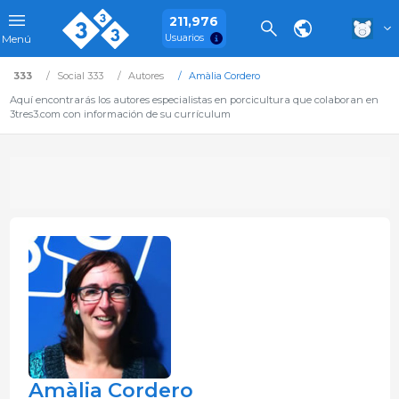
211,976
Usuarios
Menú
333
Social 333
Autores
Amàlia Cordero
Aquí encontrarás los autores especialistas en porcicultura que colaboran en
3tres3.com con información de su currículum
Amàlia Cordero