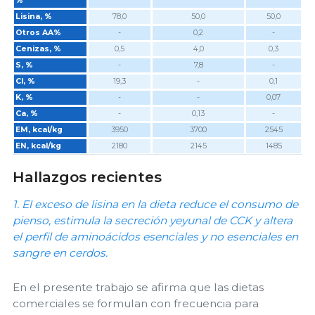
%
Lisina, %
78,0
50,0
50,0
Otros AA%
-
0,2
-
Cenizas, %
0,5
4,0
0,3
S, %
-
7,8
-
Cl, %
19,3
-
0,1
K, %
-
-
0,07
Ca, %
-
0,13
-
EM, kcal/kg
3950
3700
2545
EN, kcal/kg
2180
2145
1485
Hallazgos recientes
1. El exceso de lisina en la dieta reduce el consumo de
pienso, estimula la secreción yeyunal de CCK y altera
el perfil de aminoácidos esenciales y no esenciales en
sangre en cerdos.
En el presente trabajo se afirma que las dietas
comerciales se formulan con frecuencia para