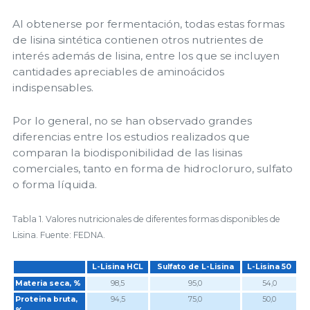
Al obtenerse por fermentación, todas estas formas
de lisina sintética contienen otros nutrientes de
interés además de lisina, entre los que se incluyen
cantidades apreciables de aminoácidos
indispensables.
Por lo general, no se han observado grandes
diferencias entre los estudios realizados que
comparan la biodisponibilidad de las lisinas
comerciales, tanto en forma de hidrocloruro, sulfato
o forma líquida.
Tabla 1. Valores nutricionales de diferentes formas disponibles de
Lisina. Fuente: FEDNA.
L-Lisina HCL
Sulfato de L-Lisina
L-Lisina 50
L-Lisina HCL
Sulfato de L-Lisina
L-Lisina 50
Materia seca, %
98,5
95,0
54,0
Proteina bruta,
94,5
75,0
50,0