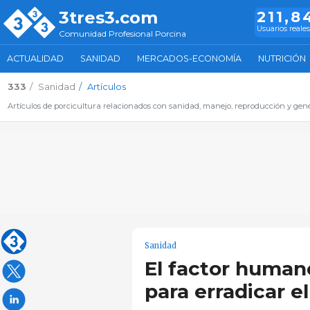
3tres3.com
211,8
Usuarios reales
Comunidad Profesional Porcina
ACTUALIDAD
SANIDAD
MERCADOS-ECONOMÍA
NUTRICIÓN
333
Sanidad
Artículos
Artículos de porcicultura relacionados con sanidad, manejo, reproducción y genét
Sanidad
El factor human
para erradicar e