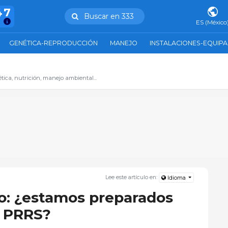
47
Buscar en 333
ES (México
GENÉTICA-REPRODUCCIÓN
MANEJO
INSTALACIONES-EQUIP
ica, nutrición, manejo ambiental...
Lee este artículo en:
Idioma
o: ¿estamos preparados
l PRRS?