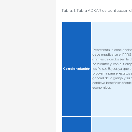
Tabla. 1. Tabla ADKAR de puntuación d
Representa la conciencia
debe erradicarse el PRRS 
granjas de cerdos (en la d
porcicultor y, con el tiem
Concienciación
los Países Bajos), ya que 
problema para el estatus s
general de la granja y su 
conlleva beneficios técnic
económicos.