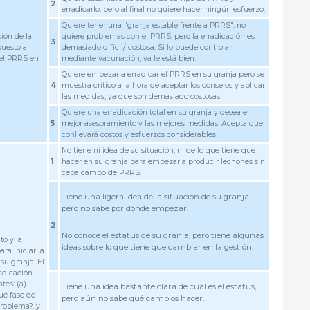
2
erradicarlo, pero al final no quiere hacer ningún esfuerzo.
Quiere tener una "granja estable frente a PRRS", no
ión de la
quiere problemas con el PRRS, pero la erradicación es
3
puesto a
demasiado difícil/ costosa. Si lo puede controlar
del PRRS en
mediante vacunación, ya le está bien.
Quiere empezar a erradicar el PRRS en su granja pero se
4
muestra crítico a la hora de aceptar los consejos y aplicar
las medidas, ya que son demasiado costosas.
Quiere una erradicación total en su granja y desea el
5
mejor asesoramiento y las mejores medidas. Acepta que
conllevará costos y esfuerzos considerables.
No tiene ni idea de su situación, ni de lo que tiene que
1
hacer en su granja para empezar a producir lechones sin
cepa campo de PRRS.
Tiene una ligera idea de la situación de su granja,
pero no sabe por dónde empezar.
2
No conoce el estatus de su granja, pero tiene algunas
o y la
ideas sobre lo que tiene que cambiar en la gestión.
ra iniciar la
su granja. El
adicación
tes: (a)
Tiene una idea bastante clara de cuál es el estatus,
ué fase de
pero aún no sabe qué cambios hacer.
roblema?, y