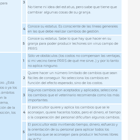
3
 para
No tiene ni idea del estatus, pero sabe que tiene que
?
cambiar algunas cosas de su granja.
Conoce su estatus. Es consciente de las líneas generales
4
en las que debe realizar cambios de gestión.
Conoce su estatus. Sabe lo que hay que hacer en su
5
granja para poder producir lechones sin virus campo de
PRRS
Sólo ve obstáculos (los costos no compensan las ventajas,
1
si mi vecino tiene PRRS de qué me sirve...) y por lo tanto
no aplica ninguno.
Quiere hacer un número limitado de cambios que sean
2
fáciles de conseguir. No selecciona los cambios en
io. ¿Está
función del efecto esperado, sino de los costos.
os o ya los
Algunos cambios son aceptados y aplicados, selecciona
s ámbitos
3
los cambios que el veterinario recomienda como los más
n la
importantes.
terna,
El porcicultor quiere y aplica los cambios que se le
ción de la
4
aconsejan, quiere hacerlos todos, pero el dinero, el tiempo
sición, los
o la cooperación del personal dificultan algunos cambios.
El porcicultor está invirtiendo tiempo, dinero, esfuerzo y
la orientación de su personal para aplicar todos los
5
cambios que se aconsejan para producir lechones libres
de WTV.