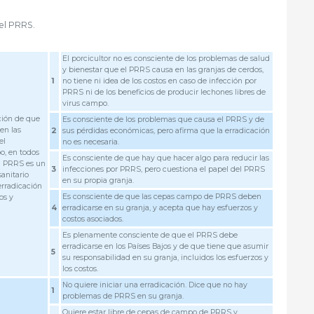
el PRRS.
El porcicultor no es consciente de los problemas de salud
y bienestar que el PRRS causa en las granjas de cerdos,
1
no tiene ni idea de los costos en caso de infección por
PRRS ni de los beneficios de producir lechones libres de
virus campo.
ción de que
Es consciente de los problemas que causa el PRRS y de
en las
2
sus pérdidas económicas, pero afirma que la erradicación
el
no es necesaria.
po, en todos
Es consciente de que hay que hacer algo para reducir las
el PRRS es un
3
infecciones por PRRS, pero cuestiona el papel del PRRS
anitario
en su propia granja.
erradicación
Es consciente de que las cepas campo de PRRS deben
os y
4
erradicarse en su granja, y acepta que hay esfuerzos y
costos asociados.
Es plenamente consciente de que el PRRS debe
erradicarse en los Países Bajos y de que tiene que asumir
5
su responsabilidad en su granja, incluidos los esfuerzos y
los costos.
No quiere iniciar una erradicación. Dice que no hay
1
problemas de PRRS en su granja.
Quiere estar libre de cepas de campo de PRRS y