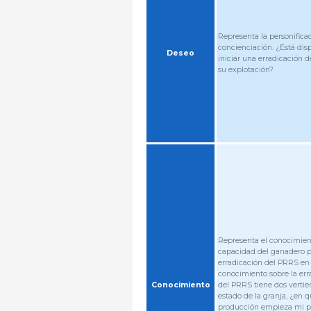
Representa la personificac
concienciación. ¿Está dis
Deseo
iniciar una erradicación 
su explotación?
Representa el conocimient
capacidad del ganadero pa
erradicación del PRRS en 
conocimiento sobre la err
Conocimiento
del PRRS tiene dos vertien
estado de la granja, ¿en q
producción empieza mi p