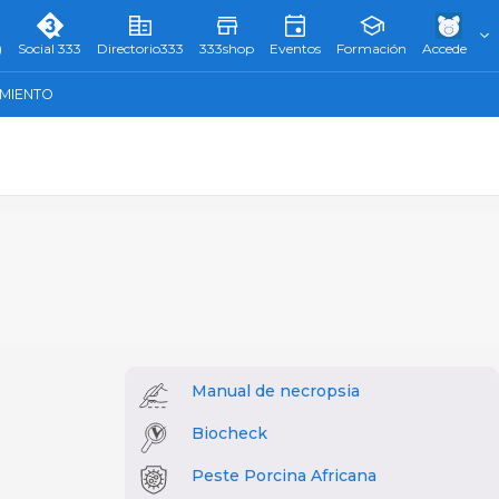
)
Social 333
Directorio333
333shop
Eventos
Formación
Accede
AMIENTO
Manual de necropsia
Biocheck
Peste Porcina Africana