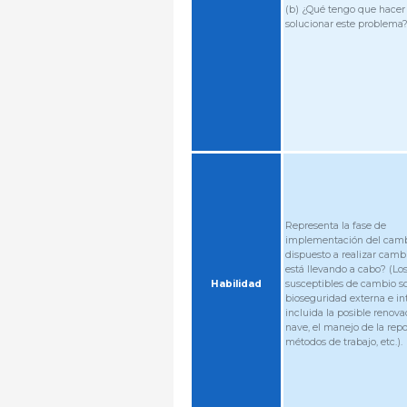
(b) ¿Qué tengo que hacer
solucionar este problema
Representa la fase de
implementación del camb
dispuesto a realizar cambi
está llevando a cabo? (Lo
Habilidad
susceptibles de cambio so
bioseguridad externa e in
incluida la posible renova
nave, el manejo de la repo
métodos de trabajo, etc.).