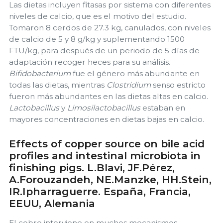
Las dietas incluyen fitasas por sistema con diferentes
niveles de calcio, que es el motivo del estudio.
Tomaron 8 cerdos de 27.3 kg, canulados, con niveles
de calcio de 5 y 8 g/kg y suplementando 1500
FTU/kg, para después de un periodo de 5 días de
adaptación recoger heces para su análisis.
Bifidobacterium
fue el género más abundante en
todas las dietas, mientras
Clostridium
senso estricto
fueron más abundantes en las dietas altas en calcio.
Lactobacillus
y
Limosilactobacillus
estaban en
mayores concentraciones en dietas bajas en calcio.
Effects of copper source on bile acid
profiles and intestinal microbiota in
finishing pigs. L.Blavi, JF.Pérez,
A.Forouzandeh, NE.Manzke, HH.Stein,
IR.Ipharraguerre. España, Francia,
EEUU, Alemania
El cobre interviene en muchos mecanismos