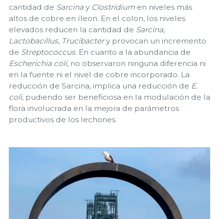
cantidad de
Sarcina
y
Clostridium
en niveles más
altos de cobre en íleon. En el colon, los niveles
elevados reducen la cantidad de
Sarcina
,
Lactobacillus
,
Trucibacter
y provocan un incremento
de
Streptococcus
. En cuanto a la abundancia de
Escherichia coli
, no observaron ninguna diferencia ni
en la fuente ni el nivel de cobre incorporado. La
reducción de Sarcina, implica una reducción de
E.
coli
, pudiendo ser beneficiosa en la modulación de la
flora involucrada en la mejora de parámetros
productivos de los lechones.