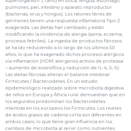
superorganism”), tanto en boca, lengua, estómago,
pulmones, piel, intestino y aparato reproductor
(bacterias, virus y hongos). Los ratones libres de
gérmenes tienen una respuesta inflamatoria Tipo 2
exagerada. Las dietas han cambiado y están
modificando la incidencia de alergia (asma, eczema,
procesos febriles). La ingesta de productos fibrosos
se ha ido reduciendo a lo largo de los últimos 50
años, lo que ha exagerado dichos procesos alérgicos
vía inflamación (HDM: alergenos activos de proteasa
– aumento de eosinófilos y reducción de IL-4, IL-5).
Las dietas fibrosas alteran el balance intestinal
Firmicutes / Bacteroidetes. En un estudio
epidemiológico realizado sobre microbiota digestiva
de niños en Europa y África rural demuestran que en
los segundos predominan los Bacteroidetes
mientras en los europeos los Firmicutes. Los niveles
de ácidos grasos de cadena corta son diferentes en
ambos casos, lo que tiene gran influencia en los
cambios de microbiota al servir como nutrientes.