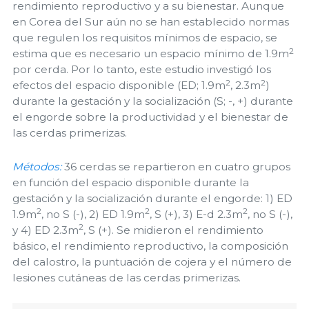
rendimiento reproductivo y a su bienestar. Aunque
en Corea del Sur aún no se han establecido normas
que regulen los requisitos mínimos de espacio, se
2
estima que es necesario un espacio mínimo de 1.9m
por cerda. Por lo tanto, este estudio investigó los
2
2
efectos del espacio disponible (ED; 1.9m
, 2.3m
)
durante la gestación y la socialización (S; -, +) durante
el engorde sobre la productividad y el bienestar de
las cerdas primerizas.
Métodos:
36 cerdas se repartieron en cuatro grupos
en función del espacio disponible durante la
gestación y la socialización durante el engorde: 1) ED
2
2
2
1.9m
, no S (-), 2) ED 1.9m
, S (+), 3) E-d 2.3m
, no S (-),
2
y 4) ED 2.3m
, S (+). Se midieron el rendimiento
básico, el rendimiento reproductivo, la composición
del calostro, la puntuación de cojera y el número de
lesiones cutáneas de las cerdas primerizas.