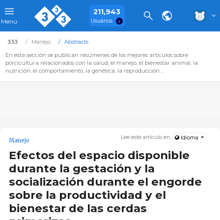
211,943
Usuarios
Menú
333
Manejo
Abstracts
En esta sección se publican resúmenes de los mejores artículos sobre
porcicultura relacionados con la salud, el manejo, el bienestar animal, la
nutrición, el comportamiento, la genética, la reproducción ...
Lee este artículo en:
Idioma
Manejo
Efectos del espacio disponible
durante la gestación y la
socialización durante el engorde
sobre la productividad y el
bienestar de las cerdas