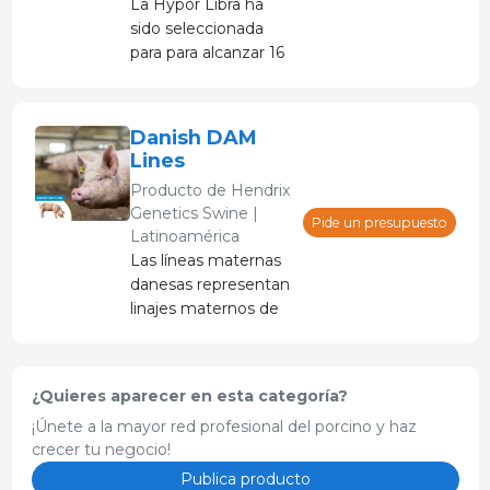
La Hypor Libra ha
alta eficiencia
sido seleccionada
alimenticia y alta
para para alcanzar 16
calidad de carne, lo
tetas funcionales,16
que hace que esta
lechones nacidos en
raza sea
total, 15 nacidos vivos
extremadamente
Danish DAM
y 14 destetados.
efectiva para la
Lines
producción de carne
Producto de
Hendrix
de cerdo.
Genetics Swine |
Pide un presupuesto
Latinoamérica
Las líneas maternas
danesas representan
linajes maternos de
élite, rigurosamente
seleccionados,
conocidos por
¿Quieres aparecer en esta categoría?
producir ejemplares
¡Únete a la mayor red profesional del porcino y haz
de primer nivel.
crecer tu negocio!
Publica producto