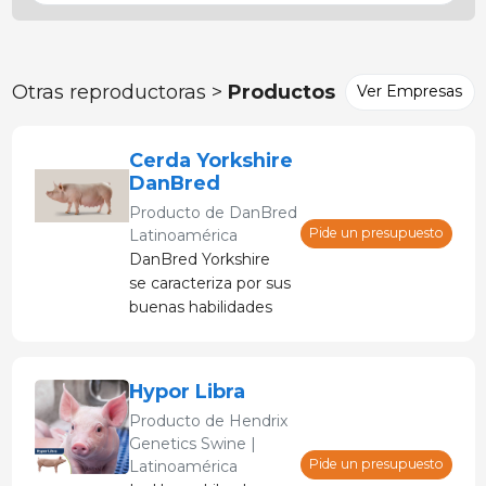
Otras reproductoras >
Productos
Ver Empresas
Cerda Yorkshire
DanBred
Producto de
DanBred
Pide un presupuesto
Latinoamérica
DanBred Yorkshire
se caracteriza por sus
buenas habilidades
maternas y produce
grandes camadas de
lechones uniformes
Hypor Libra
y vigorosos. Además
Producto de
Hendrix
de eso, DanBred
Genetics Swine |
Yorkshire tiene una
Pide un presupuesto
Latinoamérica
alta ganancia diaria,