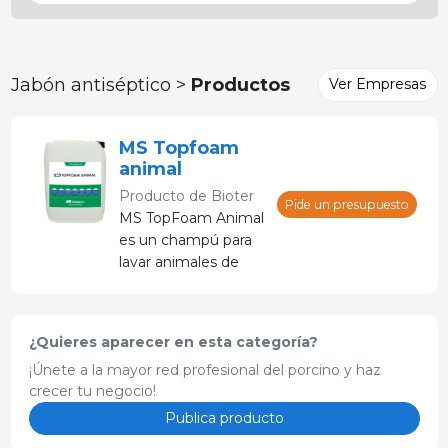
Jabón antiséptico >
Productos
Ver Empresas
MS Topfoam
animal
Producto de
Bioter
Pide un presupuesto
MS TopFoam Animal
es un champú para
lavar animales de
ganado. La limpieza
de los animales
contribuye a la
¿Quieres aparecer en esta categoría?
higiene general.
¡Únete a la mayor red profesional del porcino y haz
crecer tu negocio!
Publica producto