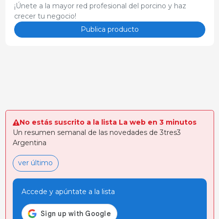
¡Únete a la mayor red profesional del porcino y haz
post vacunación y
crecer tu negocio!
otros tipos de estrés
causados por el
Publica producto
ambiente, por el
manejo, entre otros.
No estás suscrito a la lista La web en 3 minutos
Un resumen semanal de las novedades de 3tres3
Argentina
ver último
Accede y apúntate a la lista