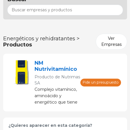
Energéticos y rehidratantes >
Ver
Productos
Empresas
NM
Nutrivitamínico
Producto de
Nutrimas
Pide un presupuesto
SA
Complejo vitamínico,
aminoácido y
energético que tiene
por objetivo mitigar
el estrés de los
cerdos en el
¿Quieres aparecer en esta categoría?
alojamiento, período