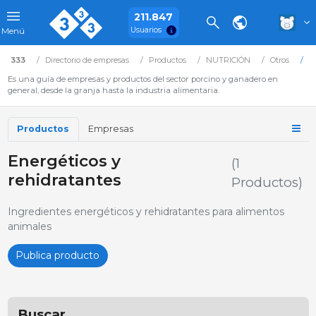
211.847
Usuarios
Menú
333
Directorio de empresas
Productos
NUTRICIÓN
Otros
E
Es una guía de empresas y productos del sector porcino y ganadero en
general, desde la granja hasta la industria alimentaria.
Productos
Empresas
Energéticos y
(1
rehidratantes
Productos)
Ingredientes energéticos y rehidratantes para alimentos
animales
Publica producto
Buscar