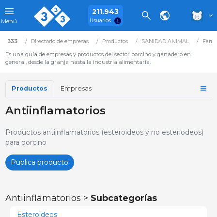
211.943
Usuarios
Menú
333
Directorio de empresas
Productos
SANIDAD ANIMAL
Farma
Es una guía de empresas y productos del sector porcino y ganadero en
general, desde la granja hasta la industria alimentaria.
Productos
Empresas
Antiinflamatorios
Productos antiinflamatorios (esteroideos y no esteriodeos)
para porcino
Publica producto
Antiinflamatorios >
Subcategorías
Esteroideos