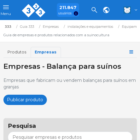
211.847
usuários
Menu
333
Guia 333
Empresas
instalações e equipamentos
Equipamen
Guia de empresas e produtos relacionados com a suinocultura
Produtos
Empresas
Empresas - Balança para suínos
Empresas que fabricam ou vendem balanças para suínos em
granjas
Publicar produto
Pesquisa