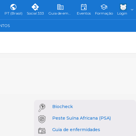
PT (Brasil)
Social 333
Guia de empresas
Eventos
Formação
Login
ENTOS
Biocheck
Peste Suína Africana (PSA)
Guia de enfermidades