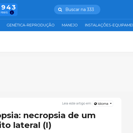
.943
Buscar na 333
 reais
GENÉTICA-REPRODUÇÃO
MANEJO
INSTALAÇÕES-EQUIPAM
Leia este artigo em:
Idioma
psia: necropsia de um
o lateral (I)