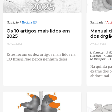
Nutrição
Notícia 333
Sanidade
Art
Os 10 artigos mais lidos em
Manual d
2025
dos órgão
19-Jan-2026
07-Jul-2025
L. Carrasco
J. G
Estes foram os dez artigos mais lidos na
I. Ruedas
F. Lar
333 Brasil. Não perca nenhum deles!
M. Rodríguez
FJ.
Na quinta p
exame dos ó
abdominal.