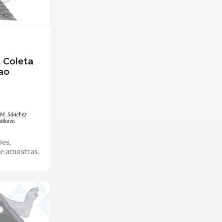
 Coleta
ao
JM. Sánchez
stikova
ões,
e amostras.