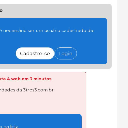
o
 é necessário ser um usuário cadastrado da
Cadastre-se
Login
lista A web em 3 minutos
dades da 3tres3.com.br
 na lista