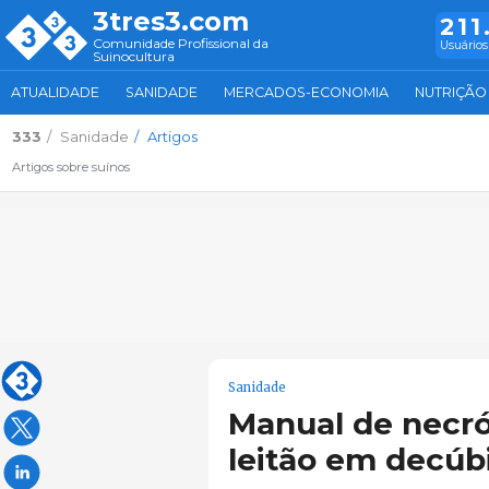
3tres3.com
211
Comunidade Profissional da
Usuários
Suinocultura
ATUALIDADE
SANIDADE
MERCADOS-ECONOMIA
NUTRIÇÃO
333
Sanidade
Artigos
Artigos sobre suínos
Sanidade
Manual de necró
leitão em decúbit