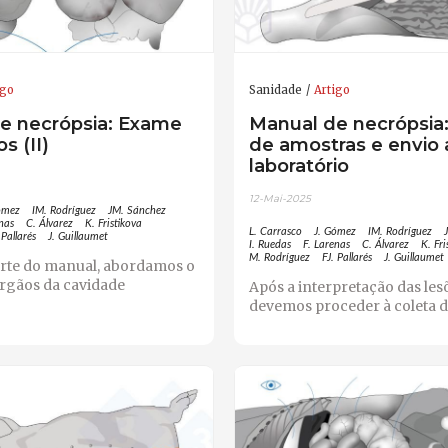
igo
Sanidade
Artigo
e necrópsia: Exame
Manual de necrópsia:
s (II)
de amostras e envio 
laboratório
12-Mai-2025
ómez
IM. Rodríguez
JM. Sánchez
enas
C. Álvarez
K. Fristikova
L. Carrasco
J. Gómez
IM. Rodríguez
 Pallarés
J. Guillaumet
I. Ruedas
F. Larenas
C. Álvarez
K. Fri
M. Rodríguez
FJ. Pallarés
J. Guillaumet
arte do manual, abordamos o
rgãos da cavidade
Após a interpretação das les
devemos proceder à coleta d