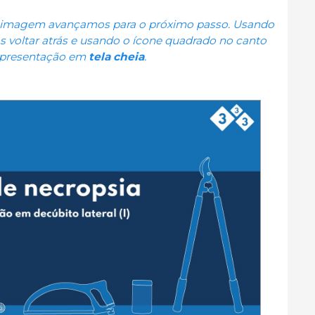
da imagem avançamos para o próximo passo. Usando
 voltar atrás e usando o ícone quadrado no canto
 apresentação em
tela cheia
.