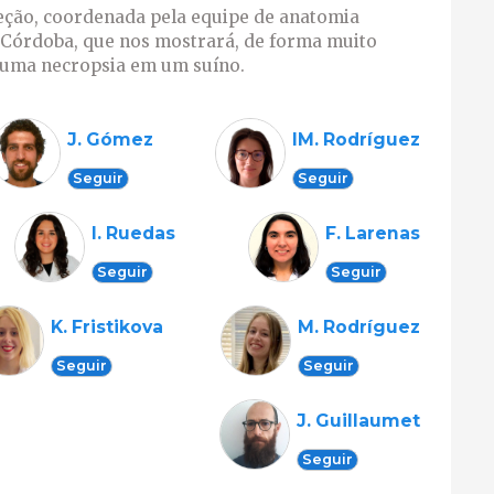
eção, coordenada pela equipe de anatomia
 Córdoba, que nos mostrará, de forma muito
r uma necropsia em um suíno.
J. Gómez
IM. Rodríguez
Seguir
Seguir
I. Ruedas
F. Larenas
Seguir
Seguir
K. Fristikova
M. Rodríguez
Seguir
Seguir
J. Guillaumet
Seguir