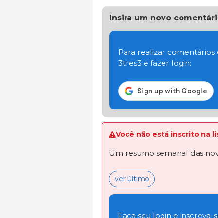
Insira um novo comentári
Para realizar comentários
3tres3 e fazer login:
Você não está inscrito na 
Um resumo semanal das novi
ver último
Faça seu login e inscreva-se