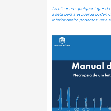
Ao clicar em qualquer lugar 
a seta para a esquerda podemos
inferior direito podemos ver a