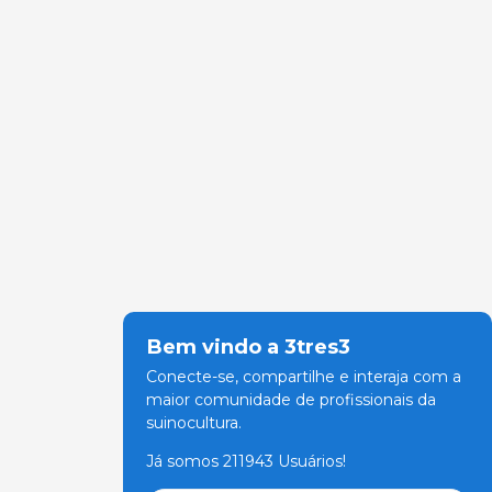
Bem vindo a 3tres3
Conecte-se, compartilhe e interaja com a
maior comunidade de profissionais da
suinocultura.
Já somos 211943 Usuários!