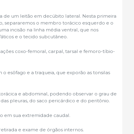
de um leitão em decúbito lateral. Nesta primeira
o, separaremos o membro torácico esquerdo e o
ma incisão na linha média ventral, que nos
nfáticos e o tecido subcutâneo.
ções coxo-femoral, carpal, tarsal e femoro-tíbio-
 o esôfago e a traqueia, que exporão as tonsilas
 torácica e abdominal, podendo observar o grau de
as pleuras, do saco pericárdico e do peritônio.
go em sua extremidade caudal.
etirada e exame de órgãos internos.