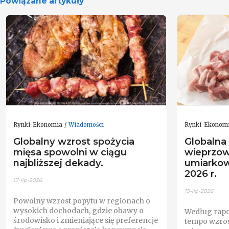
Powiązane artykuły
Rynki-Ekonomia
Wiadomości
Rynki-Ekonom
Globalny wzrost spożycia
Globalna 
mięsa spowolni w ciągu
wieprzow
najbliższej dekady.
umiarkow
2026 r.
17-lip-2026
15-lip-2026
Powolny wzrost popytu w regionach o
wysokich dochodach, gdzie obawy o
Według rapo
środowisko i zmieniające się preferencje
tempo wzros