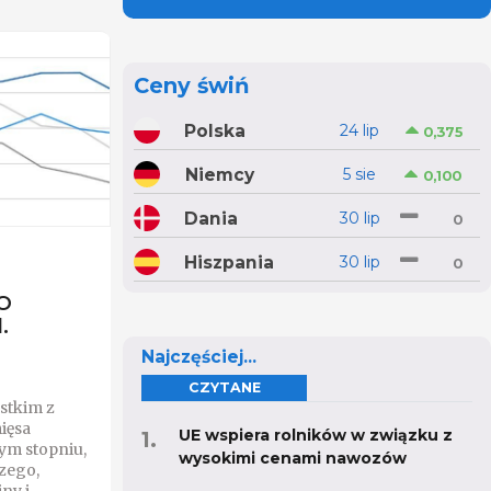
Ceny świń
Polska
24 lip
0,375
Niemcy
5 sie
0,100
Dania
30 lip
0
Hiszpania
30 lip
0
AO
.
Najczęściej...
CZYTANE
stkim z
ięsa
UE wspiera rolników w związku z
ym stopniu,
wysokimi cenami nawozów
zego,
ny i