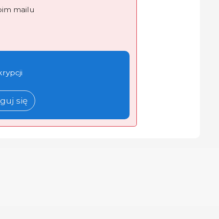
oim mailu
krypcji
guj się