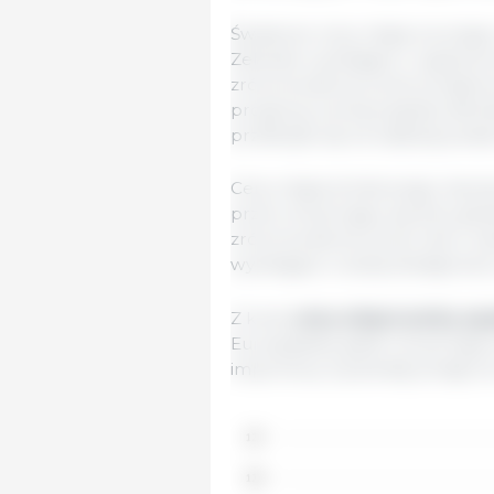
Światowe ceny mięsa owczego
Zelandii, wynikające z ogranicz
zrównoważone przez przejścio
prognozy suchej pogody skłon
przełożyło się na większą pod
Ceny mięsa drobiowego nieznac
przez utrzymujący się silny gl
zrównoważone przez nieco niż
wynikające z dużej dostępnośc
Z kolei
ceny wieprzowiny sp
Europejskiej, gdzie utrzymując
importowy wywierały presję na