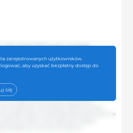
w maju średnio 130,5 punktu, pozostając
wnaniu ze skorygowaną wartością z kwietnia
ie o 7,7 punktu (6,3%) wyższy niż rok wcześniej.
dla zarejestrowanych użytkowników.
araniny, przy jednoczesnym niewielkim wzroście
zalogować, aby uzyskać bezpłatny dostęp do
y niemal całkowicie zniwelowane przez spadek cen
l
j się
nadal rosły w maju, wspierane przez silny popyt
ony Chin, gdzie przyznawane kontyngenty
wykorzystywane, oraz Stanów Zjednoczonych,
zona podaż krajowa zwiększała zapotrzebowanie na
a odbudowa stad w kilku głównych krajach
ła dostępność wołowiny na eksport.