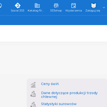
L
Social 333
Katalog firm 333
333shop
Wydarzenia
Zaloguj się
Ceny świń
Dane dotyczące produkcji trzody
chlewnej
Statystyki surowców