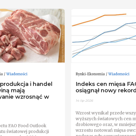
ia
Wiadomości
Rynki-Ekonomia
Wiadomości
produkcja i handel
Indeks cen mięsa F
iną mają
osiągnął nowy rekord
anie wzrosnąć w
14-lip-2026
Wzrost wynikał przede wszy
wyższych światowych cen m
drobiowego oraz, w mniejsz
rtu FAO Food Outlook
wzrostu notowań mięsa owc
tu światowej produkcji
podczas gdy ceny wieprzowi