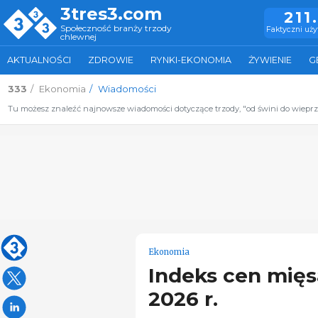
3tres3.com
211
Społeczność branży trzody
Faktyczni uż
chlewnej
AKTUALNOŚCI
ZDROWIE
RYNKI-EKONOMIA
ŻYWIENIE
G
333
Ekonomia
Wiadomości
Tu możesz znaleźć najnowsze wiadomości dotyczące trzody, "od świni do wiepr
Ekonomia
Indeks cen mięs
2026 r.