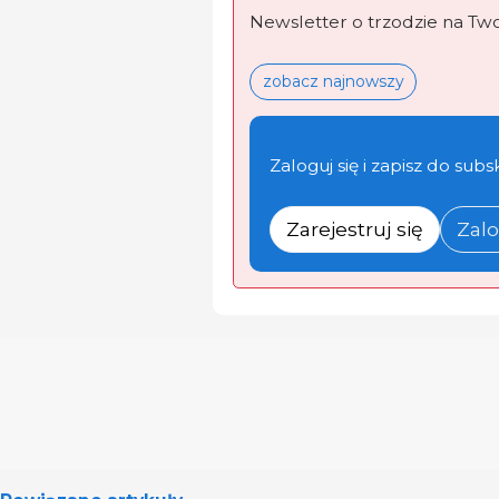
Newsletter o trzodzie na Tw
zobacz najnowszy
Zaloguj się i zapisz do subs
Zarejestruj się
Zalo