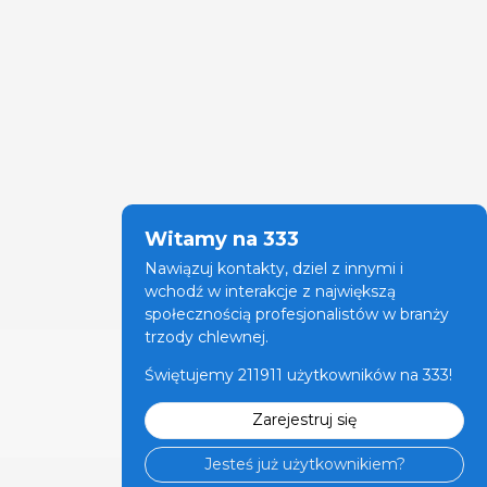
Witamy na 333
Nawiązuj kontakty, dziel z innymi i
wchodź w interakcje z największą
społecznością profesjonalistów w branży
trzody chlewnej.
Świętujemy 211911 użytkowników na 333!
Zarejestruj się
Jesteś już użytkownikiem?