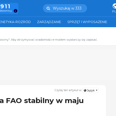
.911
Wyszukaj w 333
ytkownicy
P
ENETYKA-ROZRÓD
ZARZĄDZANIE
SPRZĘT I WYPOSAŻENIE
zowiny". Aby otrzymywać wiadomości e-mailem wystarczy się zapisać.
Czytaj ten artykuł w:
Język
a FAO stabilny w maju