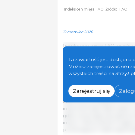
Indeks cen mięsa FAO. Źródło: FAO.
12 czerwiec 2026
Indeks cen mięsa FAO wyniósł 
praktycznie bez zmian w poró
(wzrost o 0,1%). Był jednocześn
Ta zawartość jest dostępna 
Wyższe notowania wołowiny i b
Możesz zarejestrować się i 
cen mięsa drobiowego, został
wszystkich treści na 3trzy3.p
wieprzowiny.
Zarejestruj się
Zalogu
Międzynarodowe ceny wołowiny 
importowy, szczególnie ze str
importowe były nadal szybko 
gdzie utrzymująca się ogranic
import. Jednocześnie trwając
produkujących nadal ogranicza