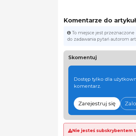
Komentarze do artyku
To miejsce jest przeznaczone
do zadawania pytań autorom ar
Skomentuj
Dostęp tylko dla użytkown
komentarz.
Zarejestruj się
Zalo
Nie jesteś subskrybentem t