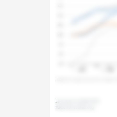
Indeks cen wieprzowiny FAO. Źródło: 
Czerwiec 6, 2026/ FAO.
https://www.fao.org