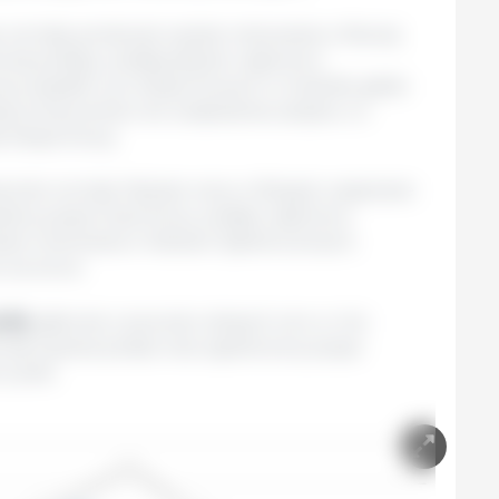
 wzrosły, ponieważ wyższe notowania w Nowej
onej podaży, zostały jedynie częściowo
wy spadek cen eksportowych w Australii, gdzie
iły producentów do zwiększenia ubojów, co
aż eksportową.
znie wzrosły. Wyższe ceny w Brazylii, wspierane
obalny popyt importowy, zostały częściowo
sze notowania w Stanach Zjednoczonych,
i surowca.
adły
, głównie z powodu niższych cen w Unii
a się wysoka podaż oraz ograniczony popyt
 rynek.