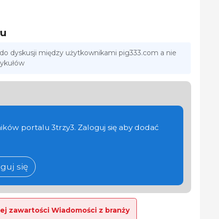
łu
 do dyskusji między użytkownikami pig333.com a nie
tykułów
ików portalu 3trzy3. Zaloguj się aby dodać
guj się
ej zawartości Wiadomości z branży