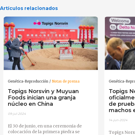
Artículos relacionados
Genética-Reproducción
Notas de prensa
Genética-Repr
Topigs Norsvin y Muyuan
Topigs N
Foods inician una granja
oficialm
núcleo en China
de prueb
machos e
09-jul-2024
14-jun-2024
El 30 de junio, en una ceremonia de
colocación de la primera piedra se
Topigs Nors