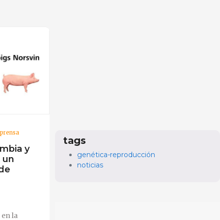
 prensa
tags
mbia y
genética-reproducción
n un
noticias
 de
 en la