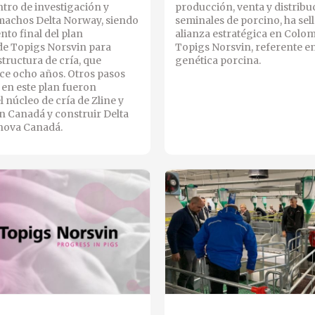
tro de investigación y
producción, venta y distribu
machos Delta Norway, siendo
seminales de porcino, ha sel
nto final del plan
alianza estratégica en Colo
de Topigs Norsvin para
Topigs Norsvin, referente e
structura de cría, que
genética porcina.
e ocho años. Otros pasos
en este plan fueron
l núcleo de cría de Zline y
 Canadá y construir Delta
nova Canadá.