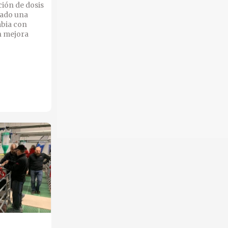
ción de dosis
lado una
mbia con
n mejora