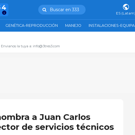
54
Buscar en 333
ES (Latam
GENÉTICA-REPRODUCCIÓN
MANEJO
INSTALACIONES-EQUIP
. Envianos la tuya a: info@3tres3.com
nombra a Juan Carlos
ector de servicios técnicos