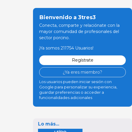
Bienvenido a 3tres3
Conecta, comparte y relaciónate con la
mayor comunidad de profesionales del
sector porcino.
¡Ya somos 211754 Usuarios!
Regístrate
¿Ya eres miembro?
Los usuarios pueden iniciar sesión con
Google para personalizar su experiencia,
guardar preferencias o acceder a
funcionalidades adicionales
Lo más...