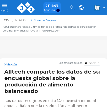
211.847
Usuarios
Menú
333
Nutrición
Notas de Empresa
Aquí encontrarás las últimas notas de prensa relacionadas con el sector
porcino. Envianos la tuya a: info@3tres3.com
Lee este artículo en:
Idioma
Nutrición
Alltech comparte los datos de su
encuesta global sobre la
producción de alimento
balanceado
Los datos recogidos en esta 14ª encuesta mundial
anual señalan que la producción de alimento