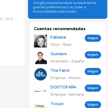
Google para personalizar su experiencia,
guardar preferencias o acceder a
funcionalidades adicionales
L, de la
Cuentas recomendadas
l y ciencia
Fabiana
Seguir
Freitas
Otros - Brasil
es de
esidentes
Gustavo
Seguir
por el Dr.
Cordero
ones y
Veterinario - España
Gonzalez
rinarias
The Farm
 de la salud
Seguir
n Nacional
Revolution
Empresa - México
ornadas
DOSTOFARM®
Seguir
Empresa - Alemania
Trouw
Seguir