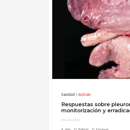
Sanidad
Artículo
Respuestas sobre pleuron
monitorización y erradica
04-oct-2022
A. Vela
FJ. Pallarés
D. Espigares