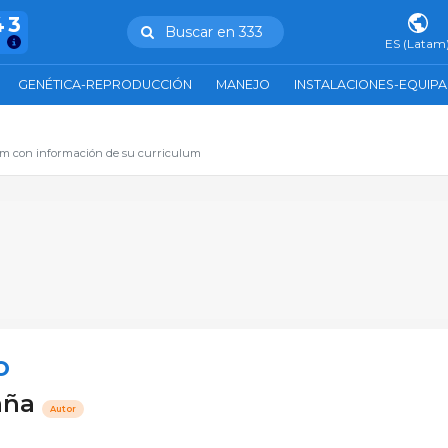
43
Buscar en 333
ES (Latam
GENÉTICA-REPRODUCCIÓN
MANEJO
INSTALACIONES-EQUIP
com con información de su curriculum
o
paña
Autor