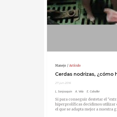
Manejo
Artículo
Cerdas nodrizas, ¿cómo 
27-jun-2016
L. Sanjoaquin
A. Vela
E. Caballer
Si para conseguir destetar el "ext
hiperprolíficas decidimos utiliza
el que se adapta mejor a nuestra 