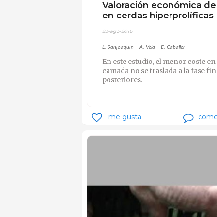
Valoración económica de
en cerdas hiperprolíficas
23-ago-2016
L. Sanjoaquin
A. Vela
E. Caballer
En este estudio, el menor coste en
camada no se traslada a la fase fi
posteriores.
me gusta
come