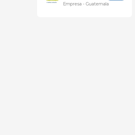
Nutrition
Empresa - Guatemala
Latam