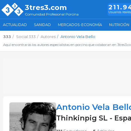
3tres3.com
211.9
Usuarios reales
Comunidad Profesional Porcina
ACTUALIDAD
SANIDAD
MERCADOS-ECONOMÍA
NUTRICIÓN
333
Social 333
Autores
Antonio Vela Bello
Aquí encontrarás los autores especialistas en porcino que colaboran en 3tres3.
Antonio Vela Bell
Thinkinpig SL - Es