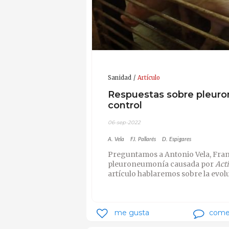
Sanidad
Artículo
Respuestas sobre pleuron
control
06-sep-2022
A. Vela
FJ. Pallarés
D. Espigares
Preguntamos a Antonio Vela, Franc
pleuroneumonía causada por
Act
artículo hablaremos sobre la evolu
me gusta
come