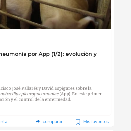
eumonía por App (1/2): evolución y
isco José Pallarés y David Espigares sobre la
inobacillus pleuropneumoniae
(App). En este primer
ción y el control de la enfermedad.
nta
compartir
Mis favoritos