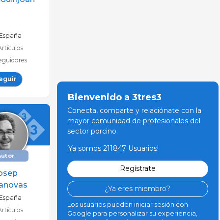
España
Artículos
eguidores
eguir
Bienvenido a 3tres3
Conecta, comparte y relaciónate con la
mayor comunidad de profesionales del
sector porcino.
¡Ya somos 211847 Usuarios!
Autor
Regístrate
osep
anovas
¿Ya eres miembro?
España
Los usuarios pueden iniciar sesión con
Artículos
Google para personalizar su experiencia,