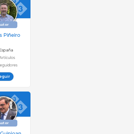
Autor
s Piñeiro
España
Artículos
eguidores
eguir
Autor
 Guinjoan