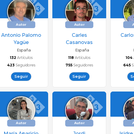
Autor
Autor
Antonio Palomo
Carles
Carlo
Yagüe
Casanovas
España
España
132
Artículos
118
Artículos
104
423
Seguidores
755
Seguidores
645
S
Seguir
Seguir
S
Autor
Autor
María Aparicio
Jordi
Isidre