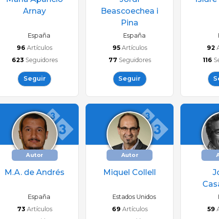
Arnay
Beascoechea i
Pina
España
España
96
Artículos
95
Artículos
92
623
Seguidores
77
Seguidores
116
S
Seguir
Seguir
S
Autor
Autor
M.A. de Andrés
Miquel Collell
J
Cas
España
Estados Unidos
73
Artículos
69
Artículos
59