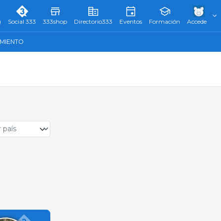
)
Social 333
333shop
Directorio333
Eventos
Formación
Accede
AMIENTO