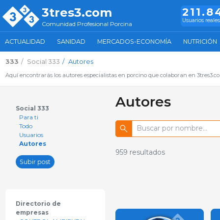
3tres3.com
211.8
Usuarios reales
Comunidad Profesional Porcina
ACTUALIDAD
SANIDAD
MERCADOS-ECONOMÍA
NUTRICIÓN
333
Social 333
Autores
Aquí encontrarás los autores especialistas en porcino que colaboran en 3tres3.
Autores
Social 333
Para ti
Todo
Usuarios
Autores
959
resultados
Subir post
Directorio de
empresas