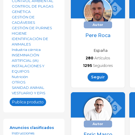
CONTROL AMBIENTAL
CONTROL DE PLAGAS
GENÉTICA
GESTIÓN DE
CADÁVERES
Autor
GESTIÓN DE PURINES
HIGIENE
Pere Roca
IDENTIFICACIÓN DE
ANIMALES
Industria cárnica
España
INSEMINACIÓN
280
Artículos
ARTIFICIAL (IA)
1295
Seguidores
INSTALACIONES Y
EQUIPOS
Nutrición
Seguir
OTROS
SANIDAD ANIMAL
VESTUARIO Y EPIS
Publica producto
Autor
Anuncios clasificados
Instrucciones
Enric Marco