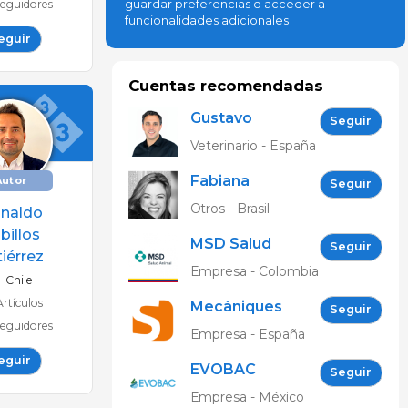
eguidores
guardar preferencias o acceder a
funcionalidades adicionales
eguir
Cuentas recomendadas
Gustavo
Seguir
Cordero
Veterinario - España
Gonzalez
Fabiana
Autor
Seguir
Freitas
Otros - Brasil
inaldo
billos
MSD Salud
Seguir
iérrez
Animal
Empresa - Colombia
Chile
Colombia
Artículos
Mecàniques
Seguir
eguidores
Segalés
Empresa - España
eguir
EVOBAC
Seguir
Empresa - México