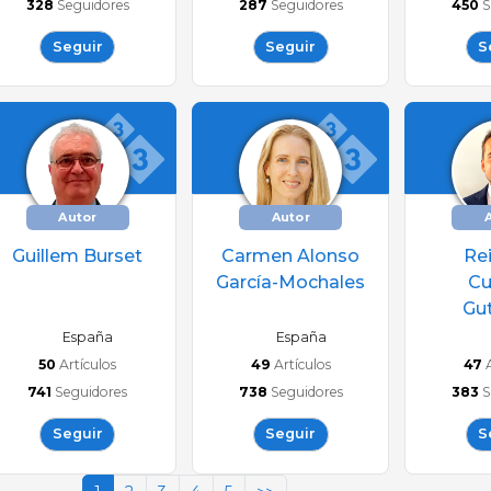
328
Seguidores
287
Seguidores
450
S
Seguir
Seguir
S
Autor
Autor
Guillem Burset
Carmen Alonso
Re
García-Mochales
Cu
Gut
España
España
50
Artículos
49
Artículos
47
741
Seguidores
738
Seguidores
383
S
Seguir
Seguir
S