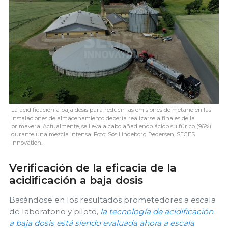
La acidificación a baja dosis para reducir las emisiones de metano en las
instalaciones de almacenamiento debería realizarse a finales de la
primavera. Actualmente, se lleva a cabo añadiendo ácido sulfúrico (96%)
durante una mezcla intensa. Foto: Søs Lindeborg Pedersen, SEGES
Innovation.
Verificación de la eficacia de la
acidificación a baja dosis
Basándose en los resultados prometedores a escala
de laboratorio y piloto,
la tecnología de acidificación
a baja dosis está siendo evaluada ahora a escala