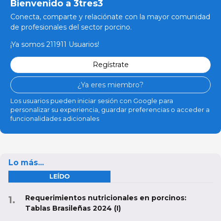
Bienvenido a 3tres3
Conecta, comparte y relaciónate con la mayor comunidad
de profesionales del sector porcino.
¡Ya somos 211911 Usuarios!
Regístrate
¿Ya eres miembro?
Los usuarios pueden iniciar sesión con Google para
personalizar su experiencia, guardar preferencias o acceder a
funcionalidades adicionales
Lo más...
LEÍDO
Requerimientos nutricionales en porcinos:
Tablas Brasileñas 2024 (I)