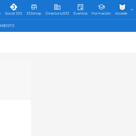
)
Social 333
333shop
Directorio333
Eventos
Formación
Accede
AMIENTO