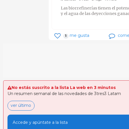
Las biorrefinerías tienen el potenc
y el agua de las deyecciones gana
me gusta
come
1
No estás suscrito a la lista La web en 3 minutos
Un resumen semanal de las novedades de 3tres3 Latam
ver último
Accede y apúntate a la lista