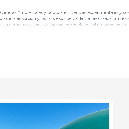
 Ciencias Ambientales y doctora en ciencias experimentales y sost
po de la adsorción y los procesos de oxidación avanzada. Su tesis
os compuestos orgánicos causantes de olor en el procesamiento 
uas residuales. En el Centro Tecnológico BETA, actualmente es
zación de residuos agroalimentarios. Trabaja principalmente en te
la mitigación de emisiones de gases de efecto invernadero y am