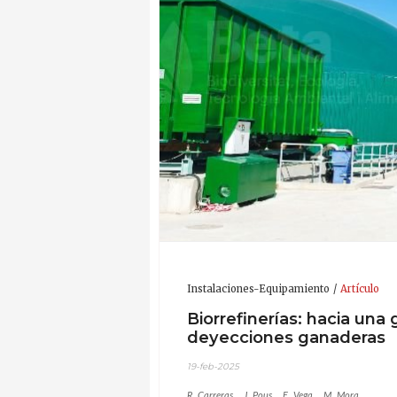
Instalaciones-Equipamiento
Artículo
Biorrefinerías: hacia una 
deyecciones ganaderas
19-feb-2025
R. Carreras
J. Pous
E. Vega
M. Mora