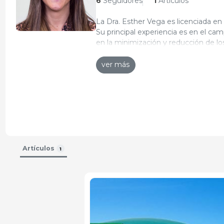
6
Seguidores
1
Artículos
La Dra. Esther Vega es licenciada en
Su principal experiencia es en el cam
en la minimización y reducción de l
Curriculum actualizado: 10-feb-2025
residuales y en el tratamiento de ag
investigadora sobre gestión y valori
ver más
implementación de estrategias para 
Artículos
1