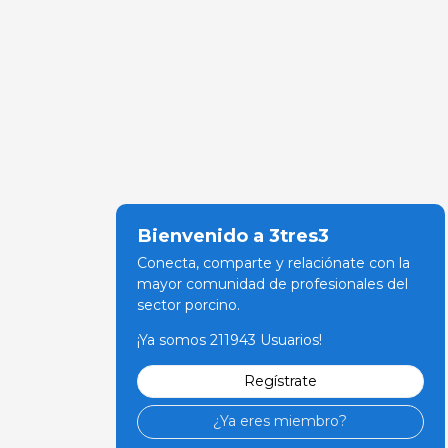
Bienvenido a 3tres3
Conecta, comparte y relaciónate con la
mayor comunidad de profesionales del
sector porcino.
¡Ya somos 211943 Usuarios!
Regístrate
¿Ya eres miembro?