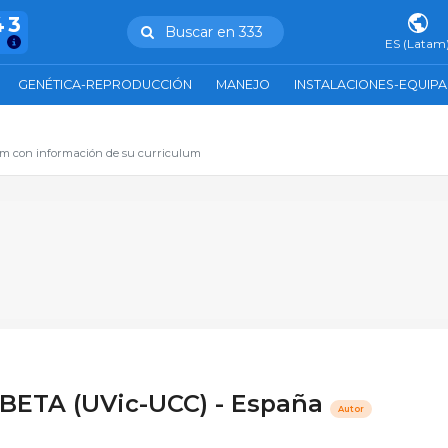
43
Buscar en 333
ES (Latam
GENÉTICA-REPRODUCCIÓN
MANEJO
INSTALACIONES-EQUIP
com con información de su curriculum
 BETA (UVic-UCC) - España
Autor