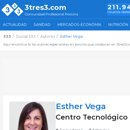
3tres3.com
211.9
Usuarios reales
Comunidad Profesional Porcina
ACTUALIDAD
SANIDAD
MERCADOS-ECONOMÍA
NUTRICIÓN
333
Social 333
Autores
Esther Vega
Aquí encontrarás los autores especialistas en porcino que colaboran en 3tres3.
Esther Vega
Centro Tecnológico