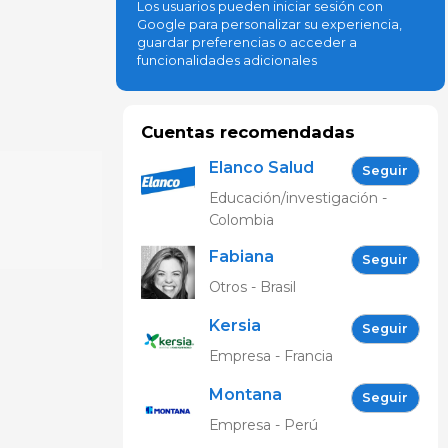
Los usuarios pueden iniciar sesión con
Google para personalizar su experiencia,
guardar preferencias o acceder a
funcionalidades adicionales
Cuentas recomendadas
Elanco Salud
Seguir
Animal
Educación/investigación -
Colombia
Fabiana
Seguir
Freitas
Otros - Brasil
Kersia
Seguir
Empresa - Francia
Montana
Seguir
Empresa - Perú