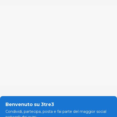
Benvenuto su 3tre3
Condividi, partecipa, posta e fai parte del maggior social