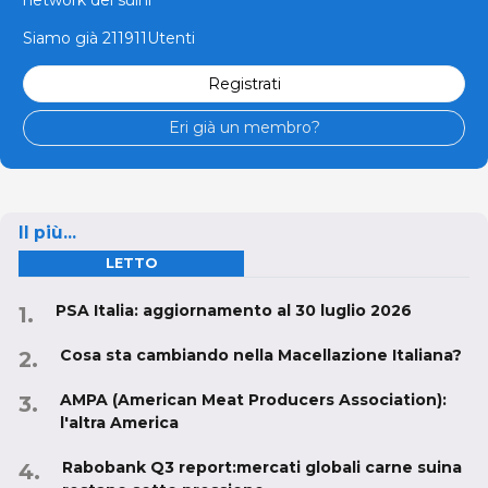
network dei suini
Siamo già 211911Utenti
Registrati
Eri già un membro?
Il più...
LETTO
PSA Italia: aggiornamento al 30 luglio 2026
Cosa sta cambiando nella Macellazione Italiana?
AMPA (American Meat Producers Association):
l'altra America
Rabobank Q3 report:mercati globali carne suina