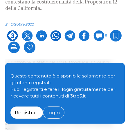
contestano la costituzionalità della Proposition 12
della California...
24 Ottobre 2022
0
L'11 ottobre, il National Pork Producers Council
(NPPC) e l'American Farm Bureau Federation hanno
presentato argomentazioni orali su NPPC v. Ross
Questo contenuto è disponibile solamente per
davanti alla Corte Suprema degli Stati Uniti
gli utenti registrati
contestando la costituzionalità della Proposition 12
Puoi registrarti e fare il login gratuitamente per
della California.
ricevere tutti i contenuti di 3tre3.it
Il caso potrebbe tornare a un tribunale di grado
Registrati
login
inferiore per un ulteriore esame. I progetti di parere
scritti non sono previsti fino a metà-fine febbraio
2023.