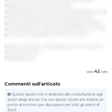
standard di produzione dello stato,
indipendentemente da dove sono stati allevati questi
animali. Quasi tutta la carne suina attualmente
prodotta negli Stati Uniti non soddisfa gli standard
della California. La California rappresenta circa il 15%
del mercato statunitense della carne suina....
Venerdì 14 ottobre, 2022/ National Pork Producers
Council/ Stati Uniti.
https://nppc.org
42
Visto
volte
Commenti sull'articolo
Questo spazio non è dedicato alla consultazione agli
autori degli articoli, ma uno spazio creato per essere un
punto di incontro per discussioni per tutti gli utenti di
3tre3