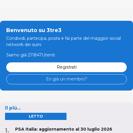
Benvenuto su 3tre3
Condividi, partecipa, posta e fai parte del maggior social
network dei suini
Siamo già 211847Utenti
Registrati
Eri già un membro?
Il più...
LETTO
PSA Italia: aggiornamento al 30 luglio 2026