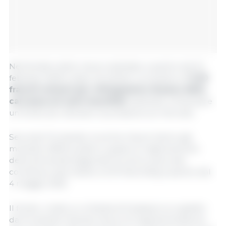
Nell'ambito delle misure adottate, a partire dal 16
febbraio 2026 è stato introdotto un prelievo di
0,20
franchi svizzeri per chilogrammo di peso della
carcassa sui suini macellati
, destinato a finanziare
un fondo per alleviare la pressione sul mercato.
Secondo Proviande, le prime misure hanno già
mostrato effetti positivi e, grazie al miglioramento
della domanda stagionale di carne suina, tale
contributo sarà ridotto a 0,10 franchi/kg a partire dal
4 maggio 2026.
Il fondo, creato su richiesta di Suisseporcs e gestito
da Proviande, finanzia misure di regolamentazione