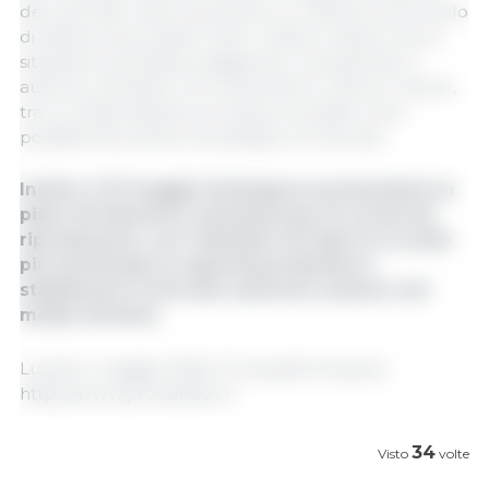
del mercato volte a prevenire un ulteriore accumulo
di offerta nei prossimi mesi. Il settore ritiene che la
situazione potrebbe peggiorare nuovamente in
autunno, pertanto non si escludono ulteriori misure,
tra cui l'esportazione di mezze carcasse come
possibile strumento di sostegno al mercato.
Inoltre, il 27 maggio Suisseporcs presenterà un
piano di riduzione volontaria per le scrofe da
riproduzione, con l'obiettivo di ridurre in modo
più strutturale la capacità produttiva e
stabilizzare il mercato suinicolo svizzero nel
medio termine.
Lunedì 4 maggio 2026 / Proviande/ Svizzera.
https://www.proviande.ch
34
Visto
volte