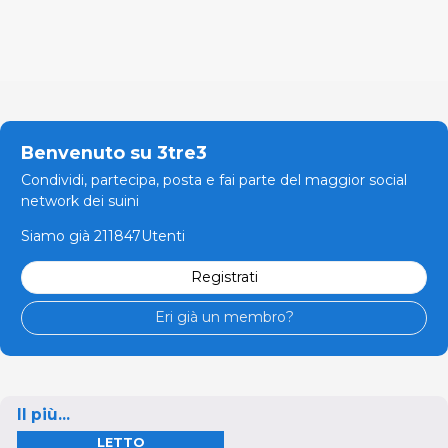
Benvenuto su 3tre3
Condividi, partecipa, posta e fai parte del maggior social
network dei suini
Siamo già 211847Utenti
Registrati
Eri già un membro?
Il più...
LETTO