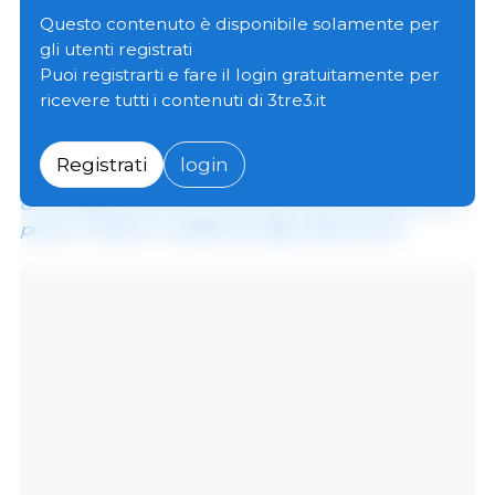
settore suinicolo, ha espresso il proprio
Questo contenuto è disponibile solamente per
sostegno alle iniziative promosse da
gli utenti registrati
Suisseporcs per ridurre la sovrapproduzione nel
Puoi registrarti e fare il login gratuitamente per
mercato svizzero della carne suina e allineare
ricevere tutti i contenuti di 3tre3.it
meglio l'offerta alla domanda.
Registrati
login
Il settore si trova ad affrontare da mesi una situazione
di sovrapproduzione, che ha esercitato pressione sui
prezzi e ridotto la redditività degli allevamenti.