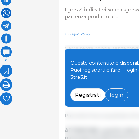
I prezzi indicativi sono espress
partenza produttore...
2 Luglio 2026
Carrè senza coppa, senza fond
0
Questo contenuto è disponibi
Coscia fresca per crudo - re
Puoi registrarti e fare il logi
13,5 a 18 kg (peso medio 15,8
3tre3.it
Coppa fresca refilata da 2,5 kg
Registrati
login
Spalla fresca disossata e sgras
Pancetta fresca squadrata 4/5 
ATTENZIONE: a partire dalla 
nuovi pesi di riferimento per