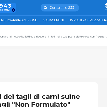
.943
Cercare su 333
ed attivi
IT
ENETICA-RIPRODUZIONE
MANAGEMENT
IMPIANTI-ATTREZZATUR
narti al nostro bollettino e riceverai i titoli nella tua posta elettronica con frequen
i dei tagli di carni suine
tagli "Non Formulato"