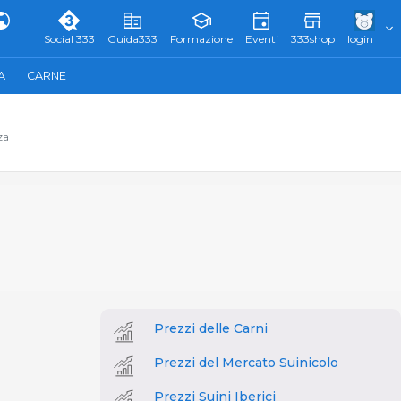
Social 333
Guida333
Formazione
Eventi
333shop
login
A
CARNE
za
Prezzi delle Carni
Prezzi del Mercato Suinicolo
Prezzi Suini Iberici