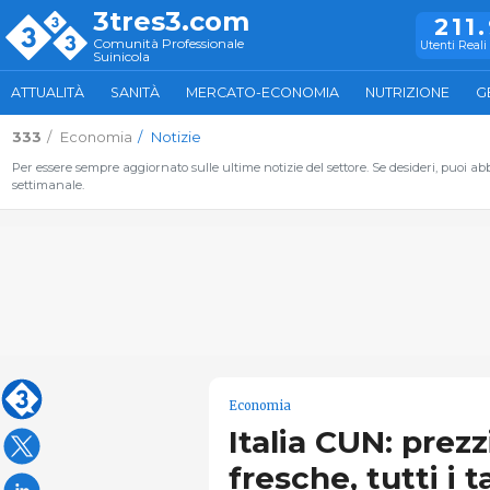
3tres3.com
211
Comunità Professionale
Utenti Reali 
Suinicola
ATTUALITÀ
SANITÀ
MERCATO-ECONOMIA
NUTRIZIONE
G
333
Economia
Notizie
Per essere sempre aggiornato sulle ultime notizie del settore. Se desideri, puoi abbo
settimanale.
Economia
Italia CUN: prezz
fresche, tutti i 