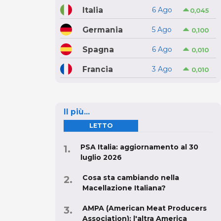
Italia
6 Ago
0,045
Germania
5 Ago
0,100
Spagna
6 Ago
0,010
Francia
3 Ago
0,010
Il più...
LETTO
PSA Italia: aggiornamento al 30
luglio 2026
Cosa sta cambiando nella
Macellazione Italiana?
AMPA (American Meat Producers
Association): l'altra America