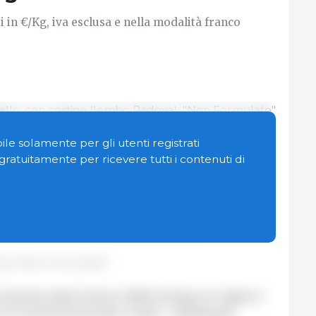
i in €/Kg, iva esclusa e nella modalità franco
ello, con costine (lombo Padova): "Non Formulato"
le solamente per gli utenti registrati
filata per produzione tipica (senza piede) da
n gratuitamente per ricevere tutti i contenuti di
)
: "Non Formulato"
 e oltre: "Non Formulato"
sata da 5,5 Kg e oltre: "Non Formulato"
kg: "Non Formulato".
riunione del 5 marzo 2026 entrano in vigore i
 la coscia fresca per crudo - refilata per