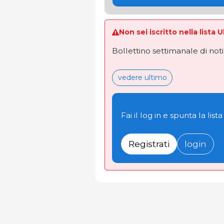
Non sei iscritto nella lista 
Bollettino settimanale di not
vedere ultimo
Fai il log in e spunta la lista
Registrati
login