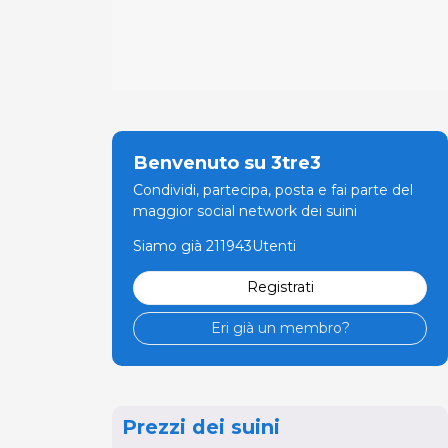
Benvenuto su 3tre3
Condividi, partecipa, posta e fai parte del
maggior social network dei suini
Siamo già 211943Utenti
Registrati
Eri già un membro?
Prezzi dei suini