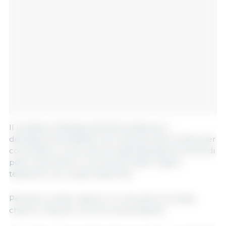
Il ministero federale dell'alimentazione e
dell'agricoltura (BMEL) ha compiuto sforzi intensi per
concludere un accordo di regionalizzazione al fine di
poter riprendere il commercio dalle regioni
tedesche non colpite dalla PSA.
Pertanto, è stato riaperto un mercato di vendita
chiave in Asia per la carne suina tedesca.