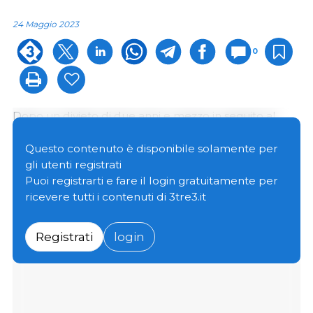
24 Maggio 2023
0
Dopo un divieto di due anni e mezzo in seguito al
rilevamento della peste suina africana (PSA) in
Germania, la Corea del Sud ha riaperto il proprio
Questo contenuto è disponibile solamente per
mercato alla carne suina tedesca.
gli utenti registrati
Puoi registrarti e fare il login gratuitamente per
ricevere tutti i contenuti di 3tre3.it
Le autorità coreane hanno autorizzato i primi tre
macelli e impianti di trasformazione tedeschi ad
esportare in Corea del Sud.
Registrati
login