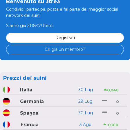
Benvenuto su 3tre3
Condividi, partecipa, posta e fai parte del maggior social
network dei suini
Siamo già 211847Utenti
Registrati
Eri già un membro?
Prezzi dei suini
Italia
30 Lug
0,048
Germania
29 Lug
0
Spagna
30 Lug
0
Francia
3 Ago
0,010