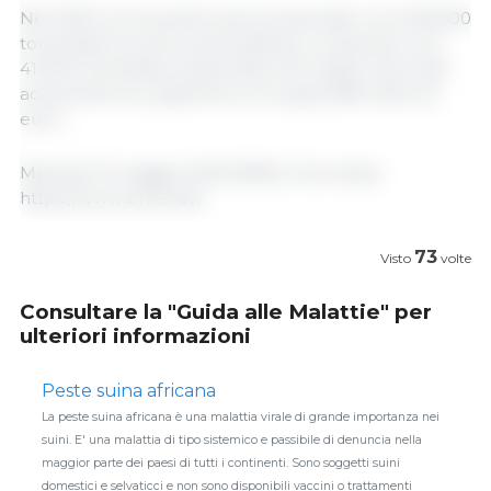
Nel 2019, la Corea del Sud ha importato circa 106.000
tonnellate di carne suina tedesca, comprese circa
41.000 tonnellate di pancetta, ed è stata il secondo
acquirente tra i paesi terzi con quasi 298 milioni di
euro...
Martedì 23 maggio 2023/ BMEL/ Germania.
https://www.bmel.de/
73
Visto
volte
Consultare la "Guida alle Malattie" per
ulteriori informazioni
Peste suina africana
La peste suina africana è una malattia virale di grande importanza nei
suini. E' una malattia di tipo sistemico e passibile di denuncia nella
maggior parte dei paesi di tutti i continenti. Sono soggetti suini
domestici e selvaticci e non sono disponibili vaccini o trattamenti