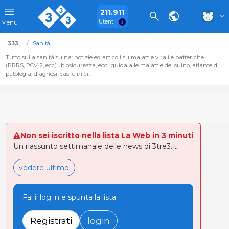
211.911
Utenti
Menu
333
Sanità
Tutto sulla sanità suina: notizie ed articoli su malattie virali e batteriche
(PRRS, PCV 2, ecc) , biosicurezza, ecc., guida alle malattie del suino, atlante di
patologia, diagnosi, casi clinici...
Non sei iscritto nella lista La Web in 3 minuti
Un riassunto settimanale delle news di 3tre3.it
vedere ultimo
Fai il log in e spunta la lista
Registrati
login