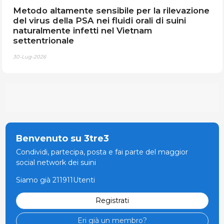
Metodo altamente sensibile per la rilevazione
del virus della PSA nei fluidi orali di suini
naturalmente infetti nel Vietnam
settentrionale
30-Lug-2026
Benvenuto su 3tre3
Condividi, partecipa, posta e fai parte del maggior
social network dei suini
Siamo già 211911Utenti
Registrati
Eri già un membro?