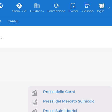
Social 333
Guida333
Formazione
Eventi
333shop
login
A
CARNE
za
Prezzi delle Carni
Prezzi del Mercato Suinicolo
Prezzi Suini Iberici