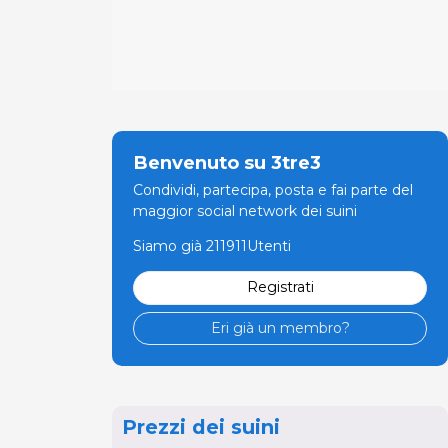
Benvenuto su 3tre3
Condividi, partecipa, posta e fai parte del
maggior social network dei suini
Siamo già 211911Utenti
Registrati
Eri già un membro?
Prezzi dei suini