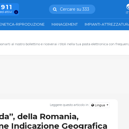
.911
Cercare su 333
ed attivi
IT
ENETICA-RIPRODUZIONE
MANAGEMENT
IMPIANTI-ATTREZZATUR
narti al nostro bollettino e riceverai i titoli nella tua posta elettronica con frequen
Leggere questo articolo in:
Lingua
da”, della Romania,
me Indicazione Geografica