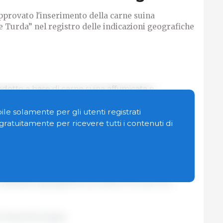
rovato l'inserimento della carne suina
 Turda” nel registro delle indicazioni geografiche
odotto a base di carne suina affumicata e
denominati ceafă [lombo], cotlet [lombo], piept
lati utilizzando una salamoia naturale alla quale
le solamente per gli utenti registrati
ezie, zuccheri e fermenti lattici, quindi maturati
n gratuitamente per ricevere tutti i contenuti di
gno duro (faggio) e stagionati/asciugati per 20-28
aggiunge all'elenco dei 1.661 prodotti alimentari
e indicazioni geografiche protette è incluso nel
 Unione Europea.