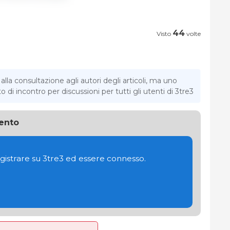
44
Visto
volte
la consultazione agli autori degli articoli, ma uno
di incontro per discussioni per tutti gli utenti di 3tre3
ento
gistrare su 3tre3 ed essere connesso.