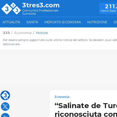
3tres3.com
211
Comunità Professionale
Utenti Reali 
Suinicola
ATTUALITÀ
SANITÀ
MERCATO-ECONOMIA
NUTRIZIONE
G
333
Economia
Notizie
Per essere sempre aggiornato sulle ultime notizie del settore. Se desideri, puoi abbo
settimanale.
Economia
“Salinate de Tur
riconosciuta co