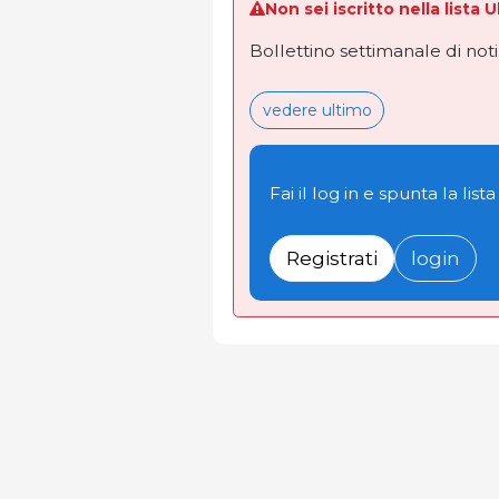
Non sei iscritto nella lista 
Bollettino settimanale di not
vedere ultimo
Fai il log in e spunta la lista
Registrati
login