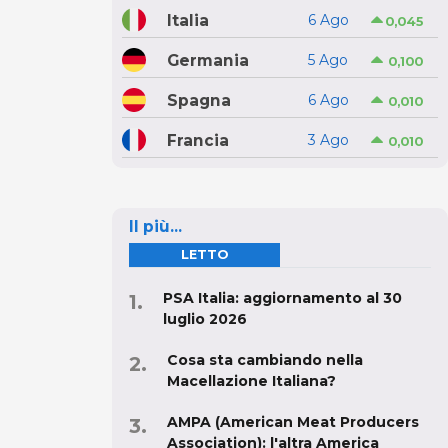
Italia
6 Ago
0,045
Germania
5 Ago
0,100
Spagna
6 Ago
0,010
Francia
3 Ago
0,010
Il più...
LETTO
PSA Italia: aggiornamento al 30
luglio 2026
Cosa sta cambiando nella
Macellazione Italiana?
AMPA (American Meat Producers
Association): l'altra America