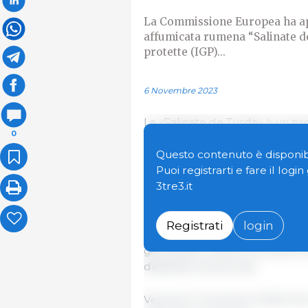
La Commissione Europea ha app
affumicata rumena “Salinate de
protette (IGP)...
6 Novembre 2023
La «Salinate de Turda» è un pr
0
stagionata, ottenuto dai pezzi 
[petto] e pulpă [prosciutto], sa
Questo contenuto è disponibi
viene aggiunto una varietà di sp
Puoi registrarti e fare il logi
per 5-7 giorni, affumicati su le
3tre3.it
giorni.
Registrati
login
Questa nuova denominazione si 
già tutelati. L'elenco di tutte l
database eAmbrosia...
Venerdì 3 novembre 2023/ CE/