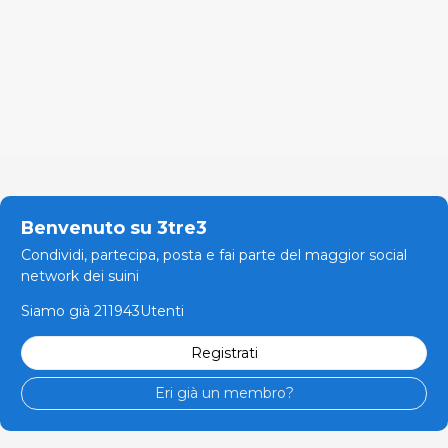
Benvenuto su 3tre3
Condividi, partecipa, posta e fai parte del maggior social
network dei suini
Siamo già 211943Utenti
Registrati
Eri già un membro?