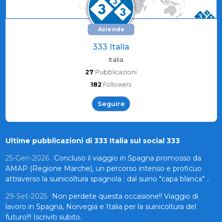
Azienda
333 Italia
Italia
27
Pubblicazioni
182
Followers
Seguire
Ultime pubblicazioni di 333 Italia sul social 333
25-Gen-2026
Concluso il viaggio in Spagna promosso da
AMAP (Regione Marche), un percorso intenso e proficuo
attraverso la suinicoltura spagnola : dal suino "capa blanca" ..
29-Set-2025
Non perdete questa occasione!! Viaggio di
lavoro in Spagna, Norvegia e Italia per la suinicoltura del
futuro!!! Iscriviti subito.