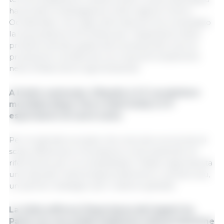
ha portato la delegazione nella regione Centro-
Occidentale, che negli ultimi decenni ha consolidato
la sua posizione di frontiera per l'espansione delle
proteine ​​animali, grazie alla vicinanza alle zone di
produzione cerealicola e ai crescenti investimenti
nelle infrastrutture agroindustriali.
A livello nazionale, il Brasile è il 3° produttore
mondiale (dopo Cina e Stati Uniti) e il 3°
esportatore di carne suina
.
Per le aziende europee che ricercano economie di
scala, efficienza e innovazione come parametri di
riferimento per la competitività, il Paese rappresenta
una naturale meta di apprendimento e, sempre più,
un partner strategico per il settore globale.
La visita rafforza l'importanza dei legami tra
Paesi con una solida tradizione nella produzione