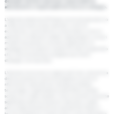
delegati, direttori generali, responsabili di
allevamenti e responsabili di ricerca e sviluppo.
L'agenda, ideata da 333 Brasil, era strutturata attorno
a visite esclusive presso aziende e centri di
eccellenza. La priorità era comprendere come le
aziende e le istituzioni visitate organizzassero i propri
modelli di business, le strutture gestionali e le
strategie di innovazione. Questo formato ha garantito
che il benchmarking si svolgesse sia a livello
strategico che esecutivo.
L'itinerario ha incluso la regione del Sud, culla storica
della produzione suinicola brasiliana e punto di
riferimento nazionale per densità produttiva,
tecnologia e organizzazione della filiera. Questa
scelta non è stata casuale: il Sud concentra una parte
significativa della produzione nazionale e ospita
alcuni degli allevamenti più avanzati del Paese in
termini di gestione e biosicurezza. La seconda tappa