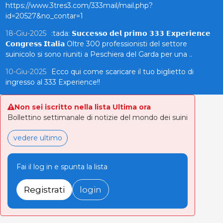
https://www.3tres3.com/333mail/mail.php?
id=20527&no_contar=1
18-Giu-2025
:tada: 𝗦𝘂𝗰𝗰𝗲𝘀𝘀𝗼 𝗱𝗲𝗹 𝗽𝗿𝗶𝗺𝗼 𝟯𝟯𝟯 𝗘𝘅𝗽𝗲𝗿𝗶𝗲𝗻𝗰𝗲
𝗖𝗼𝗻𝗴𝗿𝗲𝘀𝘀 𝗜𝘁𝗮𝗹𝗶𝗮 Oltre 300 professionisti del settore
suinicolo si sono riuniti a Peschiera del Garda per una ..
10-Giu-2025
Ecco qui come scaricare il tuo biglietto di
ingresso al 333 Experience!!
Non sei iscritto nella lista Ultima ora
Bollettino settimanale di notizie del mondo dei suini
vedere ultimo
Fai il log in e spunta la lista
Registrati
login