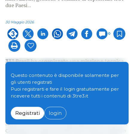
due Paesi...
30 Maggio 2026
0
333 Brasil ha organizzato una missione tecnica
con una delegazione di circa 20 figure
professionali spagnole, che hanno visitato il
Questo contenuto è disponibile solamente per
Brasile tra il 12 e il 19 aprile 2026 per un viaggio
gli utenti registrati
di benchmarking incentrato sulla produzione
Puoi registrarti e fare il login gratuitamente per
suina e sull'industria della carne.
ricevere tutti i contenuti di 3tre3.it
INNOVACC, il cluster catalano per il settore della
Registrati
login
carne e delle proteine ​​alternative, ha riunito
rappresentanti delle principali aziende del settore in
Catalogna, un rappresentante del Governo catalano