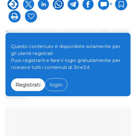
0
Nell'ottica di ampliare la gamma alta qualità, Fratelli
Beretta acquista lo storico Prosciuttificio Bedgoni
con sede a Langhirano, che a sua volta svilupperà
Questo contenuto è disponibile solamente per
ulteriori mercati avvantaggiandosi della strategia ed
gli utenti registrati
innovazione di Beretta che aumenterà la propria
Puoi registrarti e fare il login gratuitamente per
linea di prodotti DOP e IGP.
ricevere tutti i contenuti di 3tre3.it
Beretta ha 29 siti produttivi tra Italia, Stati Uniti e Cina
Registrati
login
con un portofoglio di oltre 500 prodotti di cui 19
DOP/IGP.