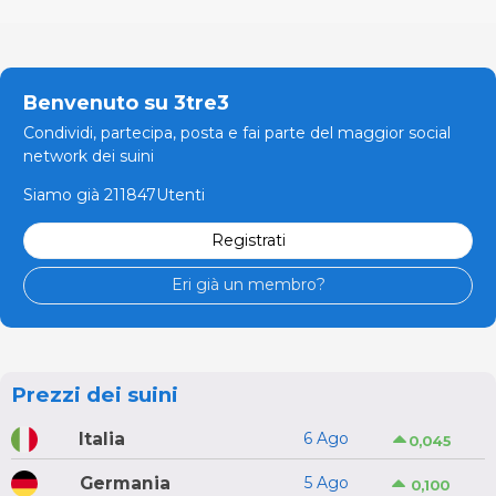
Benvenuto su 3tre3
Condividi, partecipa, posta e fai parte del maggior social
network dei suini
Siamo già 211847Utenti
Registrati
Eri già un membro?
Prezzi dei suini
Italia
6 Ago
0,045
Germania
5 Ago
0,100