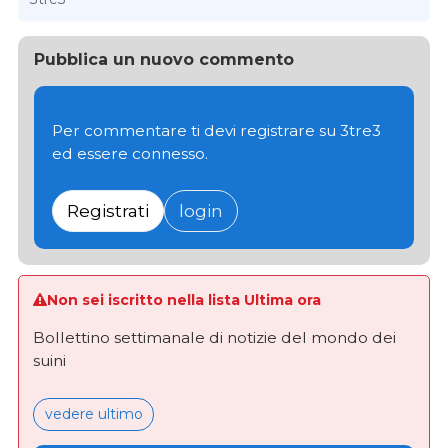
Pubblica un nuovo commento
Per commentare ti devi registrare su 3tre3
ed essere connesso.
Registrati
login
Non sei iscritto nella lista Ultima ora
Bollettino settimanale di notizie del mondo dei
suini
vedere ultimo