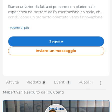
Siamo un’azienda fatta di persone con pluriennale
esperienza nel settore dell’alimentazione animale, che
condividono un progetto orientato verso l’innovazione
https://www.maberth.it
e la cura degli animali da reddito. Mettiamo a
info@maberth.it
disposizione i nostri professionisti, tecnici italiani ed
vedere di più
internazionali, specializzati nei vari aspetti
0376 321803
dell’allevamento - Nutrizione - Formazione -
Via Parigi, 3 46047 Mantova Italia
Seguire
Biosicurezza - Profilassi - Analisi dei costi
Inviare un messaggio
Attività
Prodotti
Eventi
Pubblicazioni
5
1
108
Maberth srl è seguito da 106 utenti