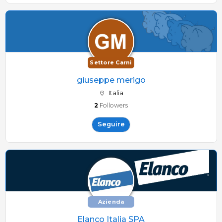
Settore Carni
giuseppe merigo
Italia
2
Followers
Seguire
Azienda
Elanco Italia SPA