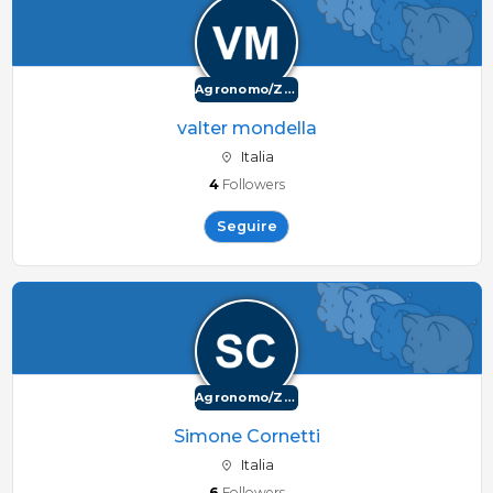
Agronomo/Zootecnico
valter mondella
Italia
4
Followers
Seguire
Agronomo/Zootecnico
Simone Cornetti
Italia
6
Followers