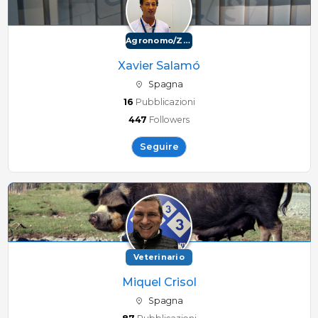
Agronomo/Zootecnico
Xavier Salamó
Spagna
16
Pubblicazioni
447
Followers
Seguire
Veterinario
Miquel Crisol
Spagna