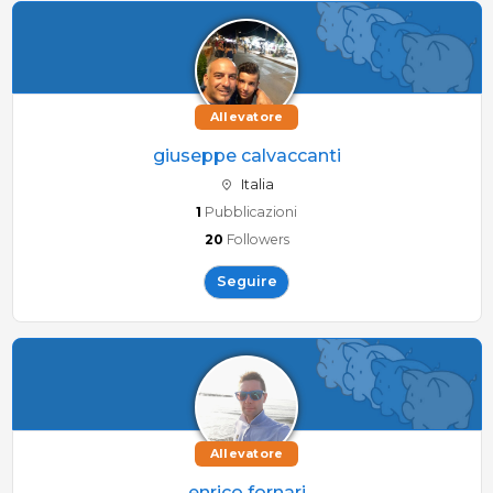
Allevatore
giuseppe calvaccanti
Italia
1
Pubblicazioni
20
Followers
Seguire
Allevatore
enrico fornari