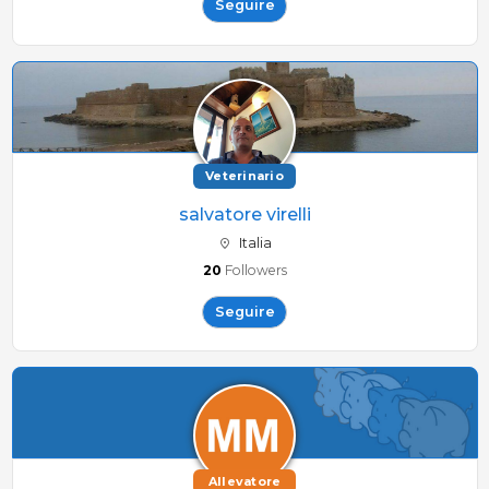
Seguire
Veterinario
salvatore virelli
Italia
20
Followers
Seguire
Allevatore