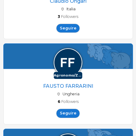
Claudio Ongari
Italia
3
Followers
Seguire
Agronomo/Zootecnico
FAUSTO FARRARINI
Ungheria
6
Followers
Seguire