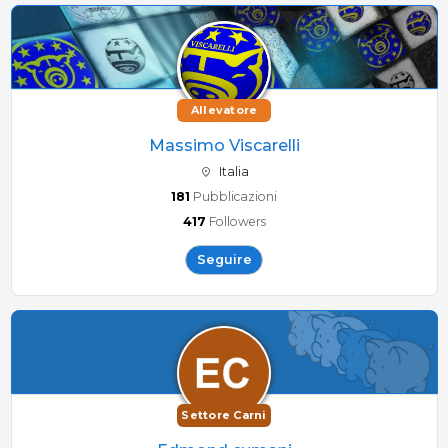
Allevatore
Massimo Viscarelli
Italia
181
Pubblicazioni
417
Followers
Seguire
Settore Carni