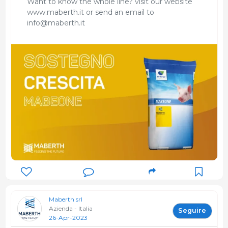
Want to know the whole line? visit our website
www.maberth.it or send an email to
info@maberth.it
Maberth srl
Azienda - Italia
Seguire
26-Apr-2023