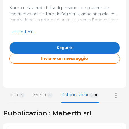
Siamo un’azienda fatta di persone con pluriennale
esperienza nel settore dell’alimentazione animale, che
condividono un progetto orientato verso l’innovazione
https://www.maberth.it
e la cura degli animali da reddito. Mettiamo a
info@maberth.it
disposizione i nostri professionisti, tecnici italiani ed
vedere di più
internazionali, specializzati nei vari aspetti
0376 321803
dell’allevamento - Nutrizione - Formazione -
Via Parigi, 3 46047 Mantova Italia
Seguire
Biosicurezza - Profilassi - Analisi dei costi
Inviare un messaggio
Prodotti
Eventi
Pubblicazioni
5
1
108
Pubblicazioni: Maberth srl