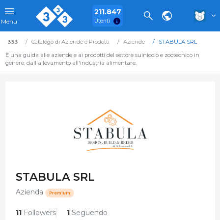
211.847
Utenti
Menu
333
Catalogo di Aziende e Prodotti
Aziende
STABULA SRL
È una guida alle aziende e ai prodotti del settore suinicolo e zootecnico in
genere, dall'allevamento all'industria alimentare.
STABULA SRL
Azienda
Premium
11
Followers
1
Seguendo